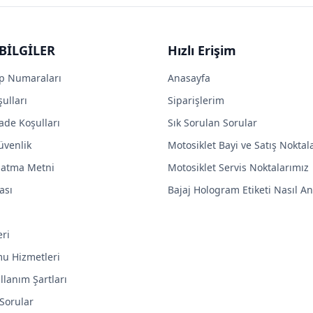
BİLGİLER
Hızlı Erişim
p Numaraları
Anasayfa
ulları
Siparişlerim
ade Koşulları
Sık Sorulan Sorular
Güvenlik
Motosiklet Bayi ve Satış Noktal
latma Metni
Motosiklet Servis Noktalarımız
ası
Bajaj Hologram Etiketi Nasıl Anl
eri
mu Hizmetleri
llanım Şartları
 Sorular