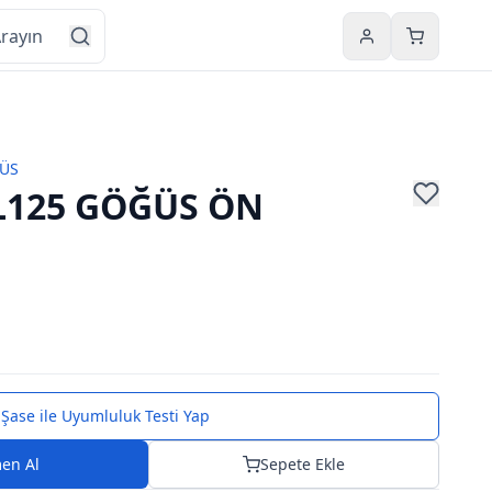
Hesabım
Sepetim
ÜS
L125 GÖĞÜS ÖN
Şase ile Uyumluluk Testi Yap
en Al
Sepete Ekle