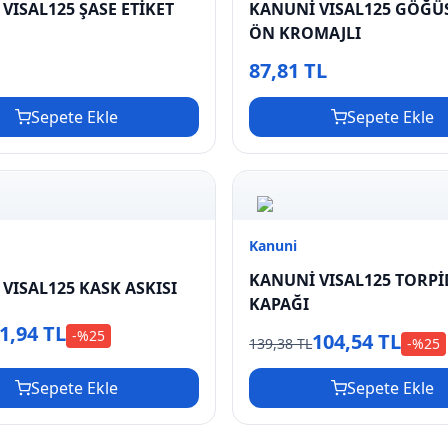
VISAL125 ŞASE ETİKET
KANUNİ VISAL125 GÖĞÜ
ÖN KROMAJLI
L
87,81 TL
Sepete Ekle
Sepete Ekle
Kanuni
KANUNİ VISAL125 TORP
VISAL125 KASK ASKISI
KAPAĞI
1,94 TL
-%
25
104,54 TL
139,38 TL
-%
25
Sepete Ekle
Sepete Ekle