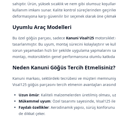
sahiptir. Ürün, yüksek sıcaklık ve nem gibi olumsuz koşull
kullanım imkanı sunar. Kalite kontrol süreçlerinden geçiril
deformasyona karşı güvenilir bir seçenek olarak öne çıkmak
Uyumlu Araç Modelleri
Bu özel göğüs parçası, sadece
Kanuni Visal125
motorsiklet 
tasarlanmıştır. Bu uyum, montaj sürecini kolaylaştırır ve ku
sorun yaşamadan hızlı bir şekilde uygulama yapmalarını sa
montajı, motorsikletin genel performansına olumlu katkıda
Neden Kanuni Göğüs Tercih Etmelisiniz?
Kanuni markası, sektördeki tecrübesi ve müşteri memnuniyet
Visal125 göğüs parçasını tercih etmenin avantajları arasınd
Uzun ömür
: Kaliteli malzemelerden üretilmiş olması, uz
Mükemmel uyum
: Özel tasarımı sayesinde, Visal125 il
Faydalı özellikler
: Aerodinamik yapısı, sürüş konforunu 
de dikkat çeker.