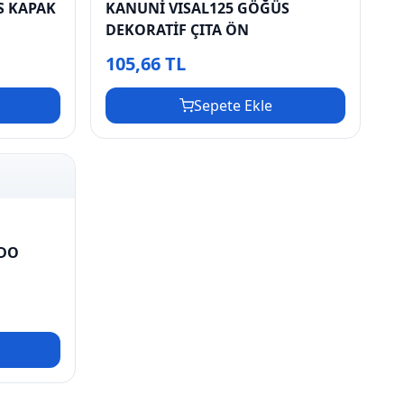
S KAPAK
KANUNİ VISAL125 GÖĞÜS
DEKORATİF ÇITA ÖN
105,66 TL
Sepete Ekle
İDO