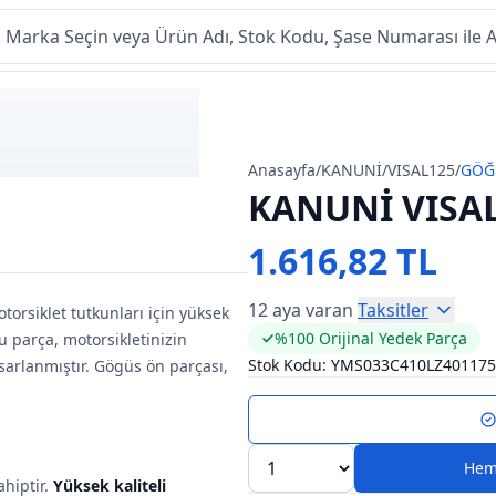
Anasayfa
/
KANUNİ
/
VISAL125
/
GÖĞ
KANUNİ VISA
1.616,82 TL
12 aya varan
Taksitler
torsiklet tutkunları için yüksek
%100 Orijinal Yedek Parça
u parça, motorsikletinizin
Stok Kodu:
YMS033C410LZ401175
arlanmıştır. Gögüs ön parçası,
Hem
ahiptir.
Yüksek kaliteli