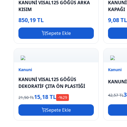
KANUNİ VISAL125 GÖĞÜS ARKA
KANUNİ 
KISIM
KAPAĞI
850,19 TL
9,08 T
Sepete Ekle
Kanuni
Kanuni
KANUNİ VISAL125 GÖĞÜS
KANUNİ 
DEKORATİF ÇITA ÖN PLASTİĞİ
3
42,57 TL
15,18 TL
21,50 TL
-%
29
Sepete Ekle