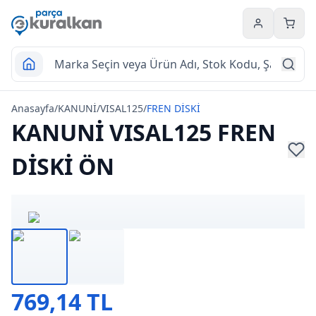
Hesabım
Sepet
Anasayfa
/
KANUNİ
/
VISAL125
/
FREN DİSKİ
KANUNİ VISAL125 FREN
DİSKİ ÖN
769,14 TL