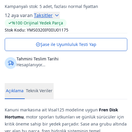
Kampanyalı stok:
5
adet, fazlası normal fiyattan
12 aya varan
Taksitler
%100 Orijinal Yedek Parça
Stok Kodu:
YMS0320IF0IIU01175
Şase ile Uyumluluk Testi Yap
Tahmini Teslim Tarihi
Hesaplanıyor...
Açıklama
Teknik Veriler
Kanuni markasına ait Visal125 modeline uygun
Fren Disk
Hortumu
, motor sporları tutkunları ve günlük sürücüler için
kritik öneme sahip bir yedek parçadır. Sase ana grubu altında
yer alan bu parça, fren hidrolik sisteminin temel