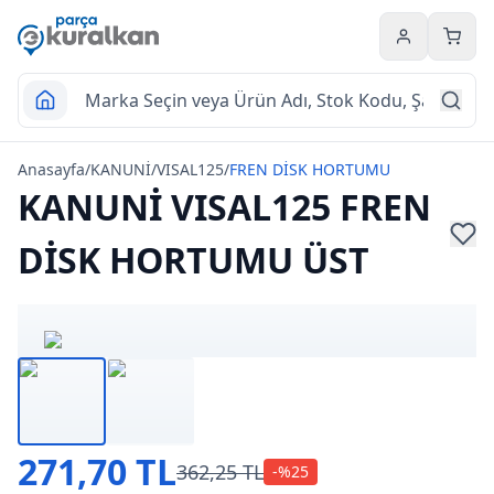
Hesabım
Sepet
Anasayfa
/
KANUNİ
/
VISAL125
/
FREN DİSK HORTUMU
KANUNİ VISAL125 FREN
DİSK HORTUMU ÜST
271,70 TL
362,25 TL
-%
25