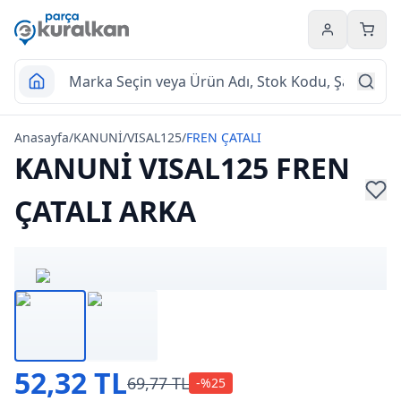
Hesabım
Sepet
Anasayfa
/
KANUNİ
/
VISAL125
/
FREN ÇATALI
KANUNİ VISAL125 FREN
ÇATALI ARKA
52,32 TL
69,77 TL
-%
25