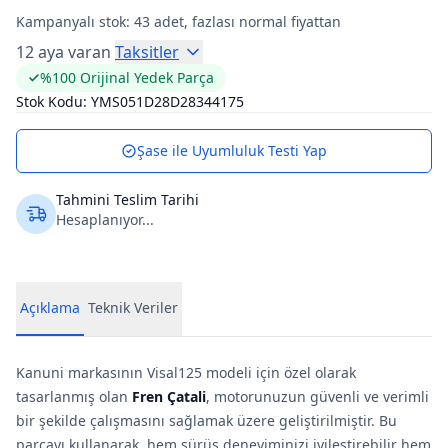
Kampanyalı stok:
43
adet, fazlası normal fiyattan
12 aya varan
Taksitler
%100 Orijinal Yedek Parça
Stok Kodu:
YMS051D28D28344175
Şase ile Uyumluluk Testi Yap
Tahmini Teslim Tarihi
Hesaplanıyor...
Açıklama
Teknik Veriler
Kanuni markasının Visal125 modeli için özel olarak
tasarlanmış olan
Fren Çatali
, motorunuzun güvenli ve verimli
bir şekilde çalışmasını sağlamak üzere geliştirilmiştir. Bu
parçayı kullanarak, hem sürüş deneyiminizi iyileştirebilir hem