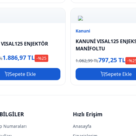
Kanuni
KANUNİ VISAL125 ENJEK
VISAL125 ENJEKTÖR
MANİFOLTU
1.886,97 TL
TL
-%
25
797,25 TL
1.062,99 TL
-%
2
Sepete Ekle
Sepete Ekle
BİLGİLER
Hızlı Erişim
p Numaraları
Anasayfa
ulları
Siparişlerim