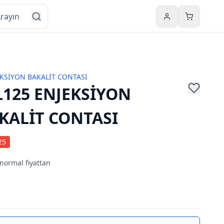
Hesabım
Sepetim
KSİYON BAKALİT CONTASI
L125 ENJEKSİYON
KALİT CONTASI
25
 normal fiyattan
5