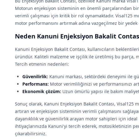
Bu Enjeksiyon Bakalit Contası, özellikle Kanuni marka Visal1
Motorun enjeksiyon sisteminin en önemli parçalarından bir
verimli çalışması için kritik bir rol oynamaktadır. Visal125 mo
motor performansını artırmak adına vazgeçilmez bir yedek 
Neden Kanuni Enjeksiyon Bakalit Contasi
Kanuni Enjeksiyon Bakalit Contası, kullanıcıların beklentiler
üründür. Kaliteli malzeme ve işçilik ile üretilmiş bu parça,
Tercih etmenin nedenleri:
Güvenilirlik:
Kanuni markası, sektördeki deneyimi ile güv
Performans:
Motor verimliliğinizi ve performansınızı art
Ekonomik çözüm:
Uzun ömürlü yapısı ile bakım maliyet
Sonuç olarak, Kanuni Enjeksiyon Bakalit Contası, Visal125 
artıran ve enjeksiyon sisteminin verimli çalışmasını sağlayan
dayanıklılık ve güvenilirlik arayan motor sahipleri için ideal 
ihtiyaçlarınızda Kanuni'yi tercih ederek, motosikletinizin 
çıkarabilirsiniz.