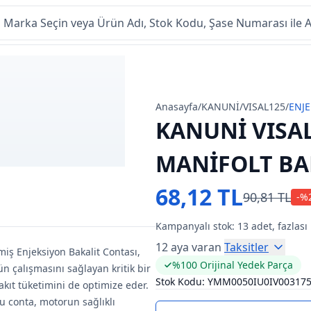
Anasayfa
/
KANUNİ
/
VISAL125
/
ENJE
KANUNİ VISA
MANİFOLT BA
68,12 TL
90,81 TL
-%
Kampanyalı stok:
13
adet, fazlası
12 aya varan
Taksitler
miş Enjeksiyon Bakalit Contası,
%100 Orijinal Yedek Parça
n çalışmasını sağlayan kritik bir
Stok Kodu:
YMM0050IU0IV00317
akıt tüketimini de optimize eder.
u conta, motorun sağlıklı