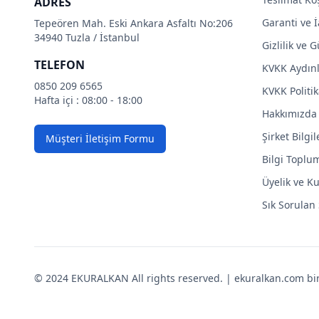
ADRES
Garanti ve İ
Tepeören Mah. Eski Ankara Asfaltı No:206
34940 Tuzla / İstanbul
Gizlilik ve 
TELEFON
KVKK Aydın
0850 209 6565
KVKK Politik
Hafta içi : 08:00 - 18:00
Hakkımızda
Şirket Bilgil
Müşteri İletişim Formu
Bilgi Toplu
Üyelik ve Ku
Sık Sorulan
© 2024 EKURALKAN All rights reserved. | ekuralkan.com bir K