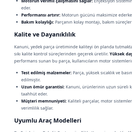
Motorun verimli çalışmasını sağlar:
Enjeksiyon sistemi
eder.
Performansı artırır:
Motorun gücünü maksimize ederken 
Bakım kolaylığı:
Parçanın kolay montajı, bakım süreçlerin
Kalite ve Dayanıklılık
Kanuni, yedek parça üretiminde kaliteyi ön planda tutmaktad
sıkı kalite kontrol süreçlerinden geçerek üretilir.
Yüksek day
performans sunan bu parça, kullanıcıların motor sistemlerin
Test edilmiş malzemeler:
Parça, yüksek sıcaklık ve bas
edilmiştir.
Uzun ömür garantisi:
Kanuni, ürünlerinin uzun süreli
taahhüt eder.
Müşteri memnuniyeti:
Kaliteli parçalar, motor sistemle
verimlilik sağlar.
Uyumlu Araç Modelleri