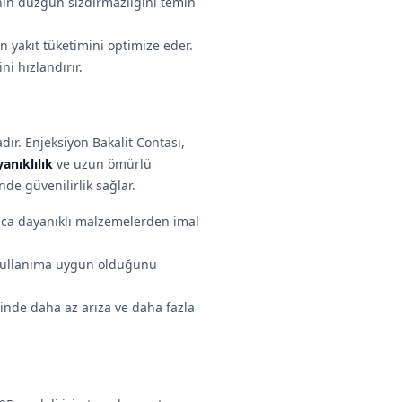
nin düzgün sızdırmazlığını temin
yakıt tüketimini optimize eder.
i hızlandırır.
ır. Enjeksiyon Bakalit Contası,
anıklılık
ve uzun ömürlü
de güvenilirlik sağlar.
ınca dayanıklı malzemelerden imal
 kullanıma uygun olduğunu
rinde daha az arıza ve daha fazla