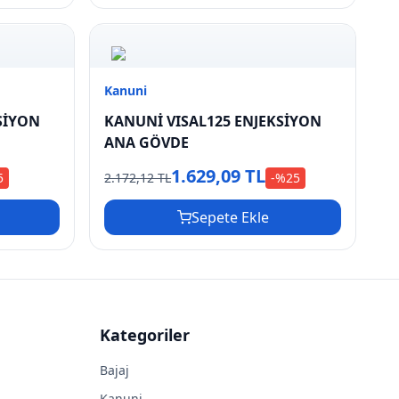
Kanuni
SİYON
KANUNİ VISAL125 ENJEKSİYON
ANA GÖVDE
1.629,09 TL
5
2.172,12 TL
-%
25
Sepete Ekle
Kategoriler
Bajaj
Kanuni