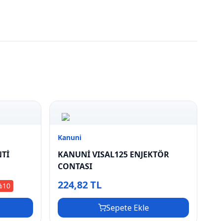
Kanuni
NTİ
KANUNİ VISAL125 ENJEKTÖR
CONTASI
224,82 TL
%
10
Sepete Ekle