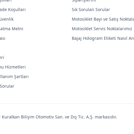
ade Koşulları
Sık Sorulan Sorular
Güvenlik
Motosiklet Bayi ve Satış Noktal
latma Metni
Motosiklet Servis Noktalarımız
ası
Bajaj Hologram Etiketi Nasıl Anl
eri
mu Hizmetleri
llanım Şartları
 Sorular
uralkan Bilişim Otomotiv San. ve Dış Tic. A.Ş. markasıdır.