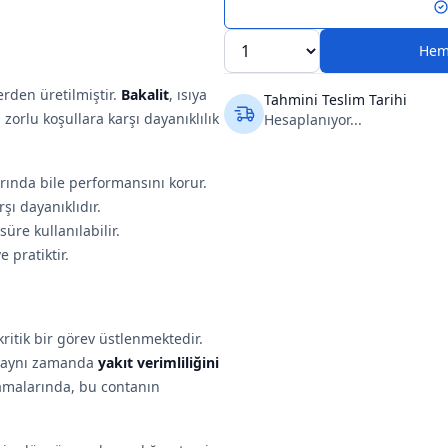
Hem
erden üretilmiştir.
Bakalit
, ısıya
Tahmini Teslim Tarihi
orlu koşullara karşı dayanıklılık
Hesaplanıyor...
rında bile performansını korur.
rşı dayanıklıdır.
re kullanılabilir.
e pratiktir.
ritik bir görev üstlenmektedir.
, aynı zamanda
yakıt verimliliğini
lamalarında, bu contanın