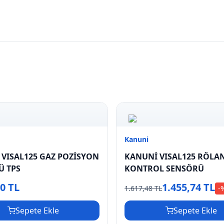
Kanuni
VISAL125 GAZ POZİSYON
KANUNİ VISAL125 RÖLA
Ü TPS
KONTROL SENSÖRÜ
60 TL
1.455,74 TL
1.617,48 TL
-
Sepete Ekle
Sepete Ekle