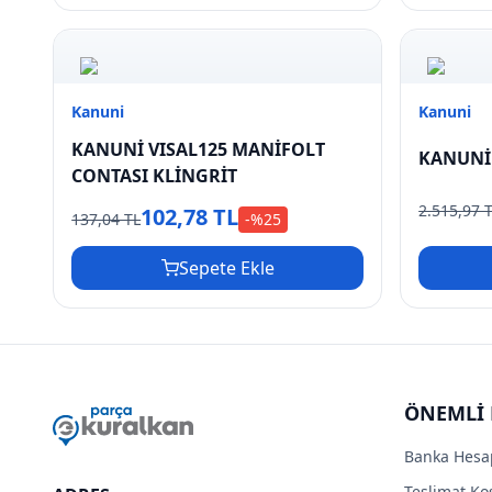
Kanuni
Kanuni
KANUNİ VISAL125 MANİFOLT
KANUNİ 
CONTASI KLİNGRİT
2.515,97 
102,78 TL
137,04 TL
-%
25
Sepete Ekle
ÖNEMLİ 
Banka Hesa
Teslimat Koş