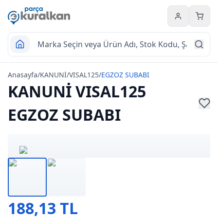
Hesabım
Sepet
Anasayfa
/
KANUNİ
/
VISAL125
/
EGZOZ SUBABI
KANUNİ VISAL125
EGZOZ SUBABI
188,13 TL