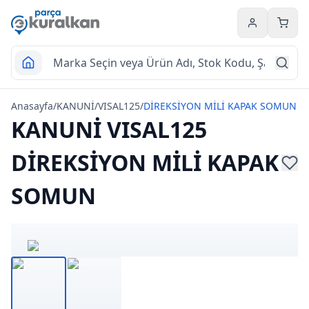
Hesabım
Sepet
Anasayfa
/
KANUNİ
/
VISAL125
/
DİREKSİYON MİLİ KAPAK SOMUN
KANUNİ VISAL125
DİREKSİYON MİLİ KAPAK
SOMUN