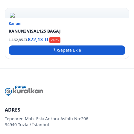
Kanuni
KANUNİ VISAL125 BAGAJ
872,13 TL
1.162,85 TL
-%
25
Sepete Ekle
ADRES
Tepeören Mah. Eski Ankara Asfaltı No:206
34940 Tuzla / İstanbul