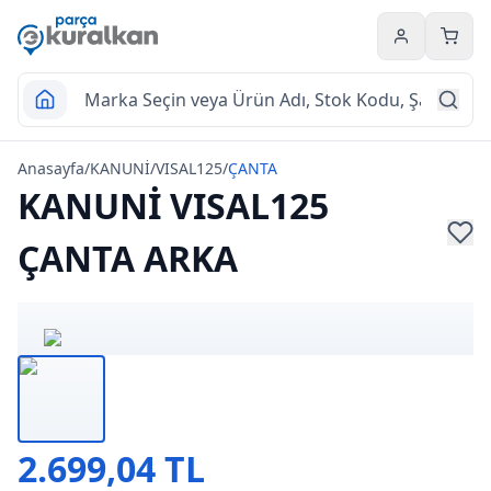
Hesabım
Sepet
Anasayfa
/
KANUNİ
/
VISAL125
/
ÇANTA
KANUNİ VISAL125
ÇANTA ARKA
2.699,04 TL