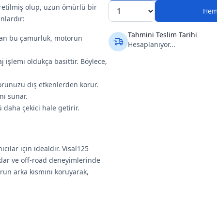
etilmiş olup, uzun ömürlü bir
Hem
nlardır:
Tahmini Teslim Tarihi
olan bu çamurluk, motorun
Hesaplanıyor...
 işlemi oldukça basittir. Böylece,
runuzu dış etkenlerden korur.
nı sunar.
aha çekici hale getirir.
cılar için idealdir. Visal125
klar ve off-road deneyimlerinde
orun arka kısmını koruyarak,