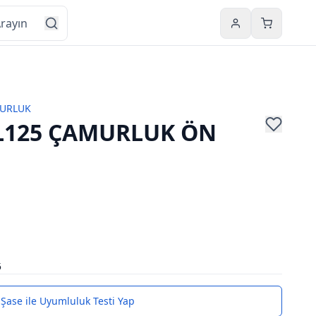
Hesabım
Sepetim
URLUK
L125 ÇAMURLUK ÖN
5
Şase ile Uyumluluk Testi Yap