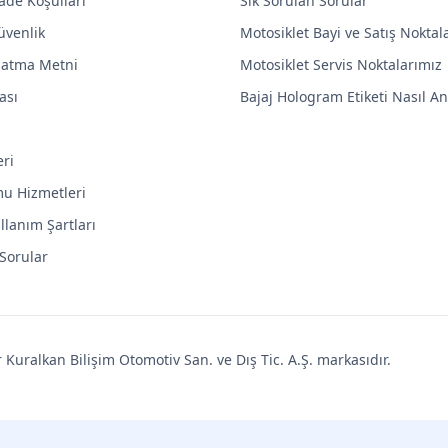
ade Koşulları
Sık Sorulan Sorular
Güvenlik
Motosiklet Bayi ve Satış Noktal
latma Metni
Motosiklet Servis Noktalarımız
ası
Bajaj Hologram Etiketi Nasıl Anl
eri
mu Hizmetleri
llanım Şartları
 Sorular
uralkan Bilişim Otomotiv San. ve Dış Tic. A.Ş. markasıdır.