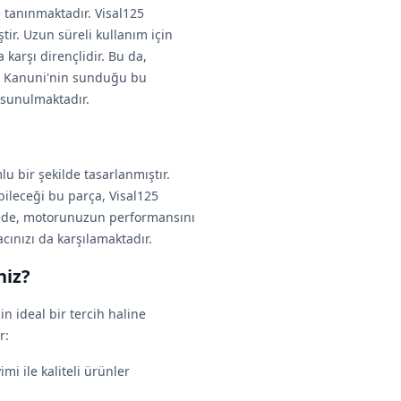
e tanınmaktadır. Visal125
ir. Uzun süreli kullanım için
karşı dirençlidir. Bu da,
. Kanuni'nin sunduğu bu
 sunulmaktadır.
u bir şekilde tasarlanmıştır.
bileceği bu parça, Visal125
sayede, motorunuzun performansını
ınızı da karşılamaktadır.
niz?
n ideal bir tercih haline
r:
mi ile kaliteli ürünler