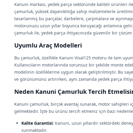
Kanuni markası, yedek parça sektöründe kaliteli ürünleri il
çamurluk, yüksek dayanıklılığa sahip malzemelerle üretilmişt
tasarlanmış bu parçalar, darbelere, çarpmalara ve aşınmaya 
motorunuzu uzun yıllar boyunca koruyacağı anlamına gelir
çamurluk ile, yedek parça ihtiyacınızda güvenilir bir çözüm
Uyumlu Araç Modelleri
Bu çamurluk, özellikle Kanuni Visal125 motoru ile tam uyuml
Kullanıcıların motorlarında sorunsuz bir şekilde monte ede
modelinin özelliklerine uygun olarak geliştirilmiştir. Bu 
ve görünümünü artırırken, aynı zamanda yedek parça ihtiyac
Neden Kanuni Çamurluk Tercih Etmelisi
Kanuni çamurluk, birçok avantaj sunarak, motor sahipleri içi
gelmektedir. İşte bu ürünü tercih etmeniz için bazı nedenle
Kalite Garantisi:
Kanuni, uzun yıllardır sektördeki deneyi
sunmaktadır.