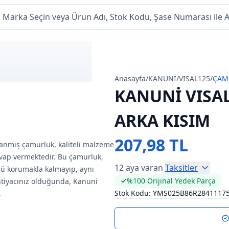
Anasayfa
/
KANUNİ
/
VISAL125
/
ÇAM
KANUNİ VISA
ARKA KISIM
207,98 TL
lanmış çamurluk, kaliteli malzeme
cevap vermektedir. Bu çamurluk,
12 aya varan
Taksitler
ü korumakla kalmayıp, aynı
%100 Orijinal Yedek Parça
htiyacınız olduğunda, Kanuni
Stok Kodu:
YMS025B86R2841117
.