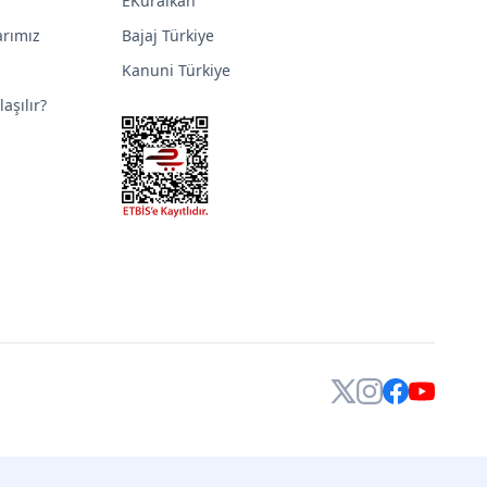
EKuralkan
arımız
Bajaj Türkiye
Kanuni Türkiye
aşılır?
X
Instagram
Facebook
YouTube