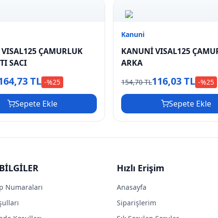
Kanuni
 VISAL125 ÇAMURLUK
KANUNİ VISAL125 ÇAMU
I SACI
ARKA
164,73 TL
116,03 TL
-%
25
154,70 TL
-%
25
Sepete Ekle
Sepete Ekle
BİLGİLER
Hızlı Erişim
p Numaraları
Anasayfa
ulları
Siparişlerim