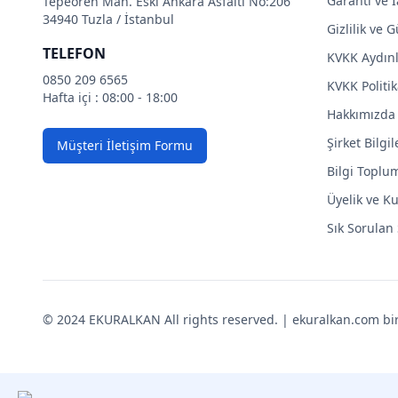
Garanti ve İ
Tepeören Mah. Eski Ankara Asfaltı No:206
34940 Tuzla / İstanbul
Gizlilik ve 
TELEFON
KVKK Aydın
0850 209 6565
KVKK Politik
Hafta içi : 08:00 - 18:00
Hakkımızda
Şirket Bilgil
Müşteri İletişim Formu
Bilgi Toplu
Üyelik ve Ku
Sık Sorulan
© 2024 EKURALKAN All rights reserved. | ekuralkan.com bir K