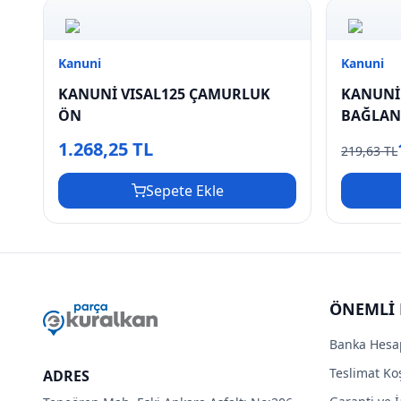
Kanuni
Kanuni
KANUNİ VISAL125 ÇAMURLUK
KANUNİ
ÖN
BAĞLANT
1.268,25 TL
219,63 TL
Sepete Ekle
ÖNEMLİ 
Banka Hesa
Teslimat Koş
ADRES