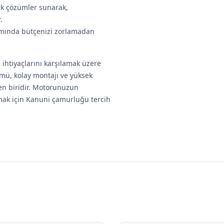
lik çözümler sunarak,
.
lımında bütçenizi zorlamadan
ihtiyaçlarını karşılamak üzere
ümü, kolay montajı ve yüksek
den biridir. Motorunuzun
mak için Kanuni çamurluğu tercih