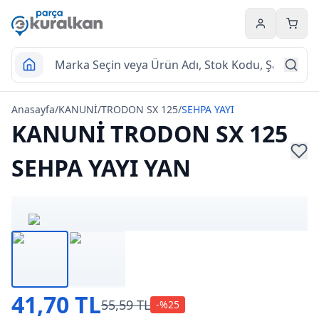
Hesabım
Sepet
Anasayfa
/
KANUNİ
/
TRODON SX 125
/
SEHPA YAYI
KANUNİ TRODON SX 125
SEHPA YAYI YAN
41,70 TL
55,59 TL
-%
25