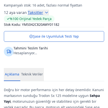
Kampanyalı stok:
16
adet, fazlası normal fiyattan
12 aya varan
Taksitler
%100 Orijinal Yedek Parça
Stok Kodu:
YMS042C820AWY01182
Şase ile Uyumluluk Testi Yap
Tahmini Teslim Tarihi
Hesaplanıyor...
Açıklama
Teknik Veriler
Doğru bir motor performansı için her detay önemlidir. Kanuni
markasının sunduğu Trodon Sx 125 modeline uygun
Sehpa
Yayi
, motorunuzun güvenliği ve stabilitesi için gerekli bir
yedek parçadır. Bu parça, motorun alt yapısındaki Sase ana