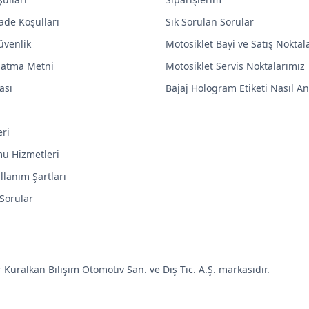
ade Koşulları
Sık Sorulan Sorular
Güvenlik
Motosiklet Bayi ve Satış Noktal
latma Metni
Motosiklet Servis Noktalarımız
ası
Bajaj Hologram Etiketi Nasıl Anl
eri
mu Hizmetleri
llanım Şartları
 Sorular
uralkan Bilişim Otomotiv San. ve Dış Tic. A.Ş. markasıdır.