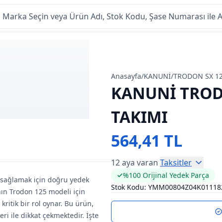
Anasayfa
/
KANUNİ
/
TRODON SX 1
KANUNİ TROD
TAKIMI
564,41 TL
12 aya varan
Taksitler
%100 Orijinal Yedek Parça
 sağlamak için doğru yedek
Stok Kodu:
YMM00804Z04K01118
ın Trodon 125 modeli için
itik bir rol oynar. Bu ürün,
ri ile dikkat çekmektedir. İşte