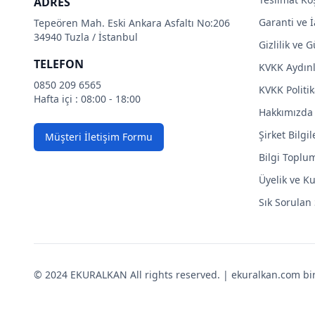
ADRES
Garanti ve İ
Tepeören Mah. Eski Ankara Asfaltı No:206
34940 Tuzla / İstanbul
Gizlilik ve 
TELEFON
KVKK Aydın
0850 209 6565
KVKK Politik
Hafta içi : 08:00 - 18:00
Hakkımızda
Şirket Bilgil
Müşteri İletişim Formu
Bilgi Toplu
Üyelik ve Ku
Sık Sorulan
© 2024 EKURALKAN All rights reserved. | ekuralkan.com bir K