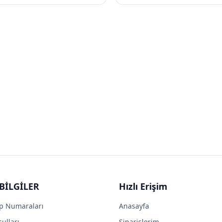
BİLGİLER
Hızlı Erişim
p Numaraları
Anasayfa
ulları
Siparişlerim