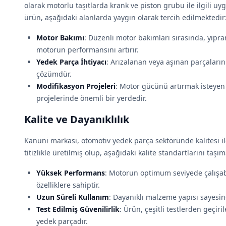
olarak motorlu taşıtlarda krank ve piston grubu ile ilgili u
ürün, aşağıdaki alanlarda yaygın olarak tercih edilmektedir
Motor Bakımı
: Düzenli motor bakımları sırasında, yıpr
motorun performansını artırır.
Yedek Parça İhtiyacı
: Arızalanan veya aşınan parçaların 
çözümdür.
Modifikasyon Projeleri
: Motor gücünü artırmak isteyen 
projelerinde önemli bir yerdedir.
Kalite ve Dayanıklılık
Kanuni markası, otomotiv yedek parça sektöründe kalitesi i
titizlikle üretilmiş olup, aşağıdaki kalite standartlarını taşım
Yüksek Performans
: Motorun optimum seviyede çalışab
özelliklere sahiptir.
Uzun Süreli Kullanım
: Dayanıklı malzeme yapısı sayesi
Test Edilmiş Güvenilirlik
: Ürün, çeşitli testlerden geçiri
yedek parçadır.