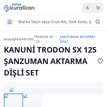
Hesabım
Sepet
TRODON SX
ŞANZUMAN AKTARMA
Anasayfa
/
KANUNİ
/
/
125
DİŞLİ
KANUNİ TRODON SX 125
ŞANZUMAN AKTARMA
DİŞLİ SET