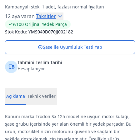
Kampanyalı stok:
1
adet, fazlası normal fiyattan
12 aya varan
Taksitler
%100 Orijinal Yedek Parça
Stok Kodu:
YMS049D070JJ002182
Şase ile Uyumluluk Testi Yap
Tahmini Teslim Tarihi
Hesaplanıyor...
Açıklama
Teknik Veriler
Kanuni marka Trodon Sx 125 modeline uygun motor kulağı,
şase grubu içerisinde yer alan önemli bir yedek parçadır. Bu
ürün, motosikletinizin motorunu güvenli ve sağlam bir
şekilde desteklemek için tasarlanmıştır. Özellikle sürüş