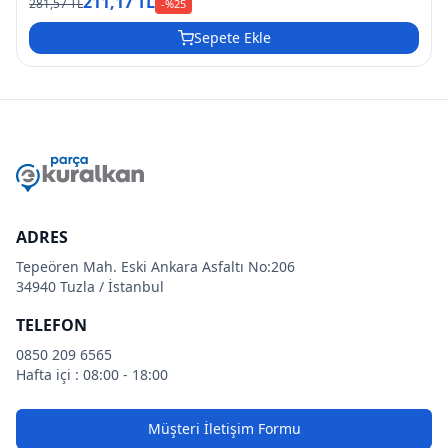
211,17 TL
281,57 TL
-%
25
Sepete Ekle
ADRES
Tepeören Mah. Eski Ankara Asfaltı No:206
34940 Tuzla / İstanbul
TELEFON
0850 209 6565
Hafta içi : 08:00 - 18:00
Müşteri İletişim Formu