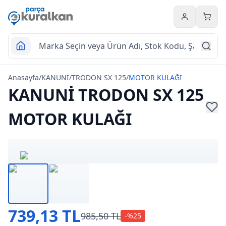
Hesabım
Sepet
Anasayfa
/
KANUNİ
/
TRODON SX 125
/
MOTOR KULAĞI
KANUNİ TRODON SX 125
MOTOR KULAĞI
739,13 TL
985,50 TL
-%
25