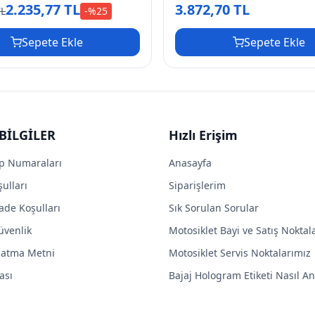
2.235,77 TL
3.872,70 TL
TL
-%
25
Sepete Ekle
Sepete Ekle
BİLGİLER
Hızlı Erişim
p Numaraları
Anasayfa
ulları
Siparişlerim
ade Koşulları
Sık Sorulan Sorular
Güvenlik
Motosiklet Bayi ve Satış Noktal
latma Metni
Motosiklet Servis Noktalarımız
ası
Bajaj Hologram Etiketi Nasıl Anl