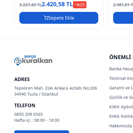
2.420,58 TL
3.227,43 TL
-%
25
2.981,01 
Sepete Ekle
ÖNEMLİ 
Banka Hesa
Teslimat Koş
ADRES
Garanti ve İ
Tepeören Mah. Eski Ankara Asfaltı No:206
34940 Tuzla / İstanbul
Gizlilik ve 
TELEFON
KVKK Aydın
0850 209 6565
KVKK Politik
Hafta içi : 08:00 - 18:00
Hakkımızda