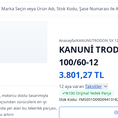
Anasayfa
/
KANUNİ
/
TRODON SX 1
KANUNİ TROD
100/60-12
3.801,27 TL
12 aya varan
Taksitler
%100 Orijinal Yedek Parça
, motorcu dostu tasarımıyla
Stok Kodu:
YMS051D09D0941318
açısından sürücülere en iyi
da yer alan bu tekerlek parçası,
artırır.