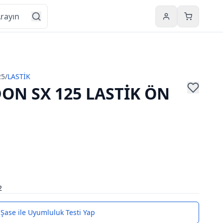
Hesabım
Sepetim
25
/
LASTİK
ON SX 125 LASTİK ÖN
2
Şase ile Uyumluluk Testi Yap