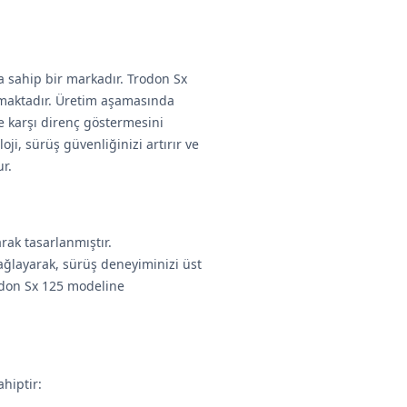
a sahip bir markadır. Trodon Sx
çıkmaktadır. Üretim aşamasında
re karşı direnç göstermesini
ji, sürüş güvenliğinizi artırır ve
r.
arak tasarlanmıştır.
ğlayarak, sürüş deneyiminizi üst
rodon Sx 125 modeline
ahiptir: