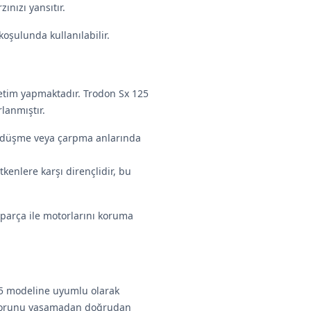
nızı yansıtır.
oşulunda kullanılabilir.
retim yapmaktadır. Trodon Sx 125
lanmıştır.
, düşme veya çarpma anlarında
kenlere karşı dirençlidir, bu
k parça ile motorlarını koruma
25 modeline uyumlu olarak
m sorunu yaşamadan doğrudan