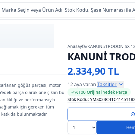
Anasayfa
/
KANUNİ
/
TRODON SX 1
KANUNİ TROD
2.334,90 TL
12 aya varan
Taksitler
asarlanan göğüs parçası, motor
%100 Orijinal Yedek Parça
. Yedek parça olarak öne çıkan bu
Stok Kodu:
YMS033C41C4145118
nıklılığı ve performansıyla
 sağlamak için gereken tüm
 katkıda bulunmaktadır.
Hem