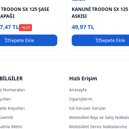
TRODON SX 125 ŞASE
KANUNİ TRODON SX 125
KAPAĞI
ASKISI
7,47 TL
49,97 TL
-%
25
Sepete Ekle
Sepete Ekle
BİLGİLER
Hızlı Erişim
p Numaraları
Anasayfa
ulları
Siparişlerim
ade Koşulları
Sık Sorulan Sorular
Güvenlik
Motosiklet Bayi ve Satış Noktal
latma Metni
Motosiklet Servis Noktalarımız