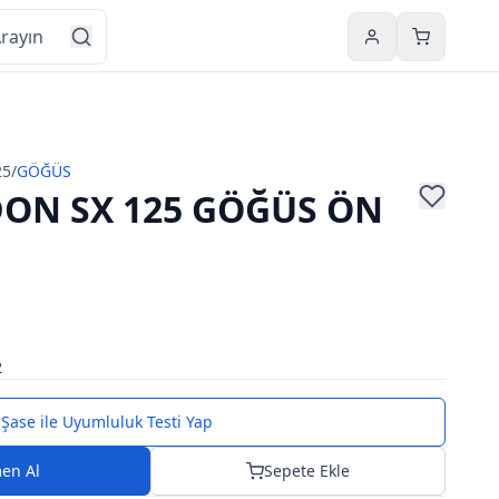
Hesabım
Sepetim
25
/
GÖĞÜS
ON SX 125 GÖĞÜS ÖN
2
Şase ile Uyumluluk Testi Yap
en Al
Sepete Ekle