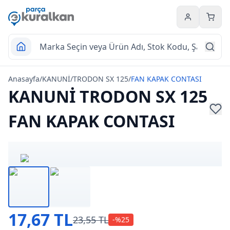
Hesabım
Sepet
Anasayfa
/
KANUNİ
/
TRODON SX 125
/
FAN KAPAK CONTASI
KANUNİ TRODON SX 125
FAN KAPAK CONTASI
17,67 TL
23,55 TL
-%
25