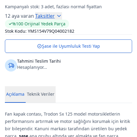
Kampanyalı stok:
3
adet, fazlası normal fiyattan
12 aya varan
Taksitler
%100 Orijinal Yedek Parça
Stok Kodu:
YMS154V79Q04002182
Şase ile Uyumluluk Testi Yap
Tahmini Teslim Tarihi
Hesaplanıyor...
Açıklama
Teknik Veriler
Fan kapak contası, Trodon Sx 125 model motorsikletlerin
performansını artırmak ve motor sağlığını korumak için kritik
bir bileşendir. Kanuni markası tarafından üretilen bu yedek
parça,
sase
ana grubu altında yer almakta ve fan parça