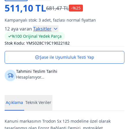
511,10 TL
681,47 TL
-%
25
Kampanyalı stok:
3
adet, fazlası normal fiyattan
12 aya varan
Taksitler
%100 Orijinal Yedek Parça
Stok Kodu:
YMS028C19C19022182
Şase ile Uyumluluk Testi Yap
Tahmini Teslim Tarihi
Hesaplanıyor...
Açıklama
Teknik Veriler
Kanuni markasının Trodon Sx 125 modeline özel olarak
tasarlanmış olan Egzoz Bağlanti Demiri, motosiklet