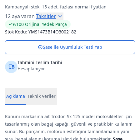
Kampanyalı stok:
15
adet, fazlası normal fiyattan
12 aya varan
Taksitler
%100 Orijinal Yedek Parça
Stok Kodu:
YMS1473B14O3002182
Şase ile Uyumluluk Testi Yap
Tahmini Teslim Tarihi
Hesaplanıyor...
Açıklama
Teknik Veriler
Kanuni markasına ait Trodon Sx 125 model motosikletler için
tasarlanmış olan bagaj kapağı, güvenli ve pratik bir kullanım
sunar. Bu parçanın, motorun estetiğini tamamlamanın yanı
sıra, bagaj alanını koruma işlevi de bulunmaktadır.
Sase