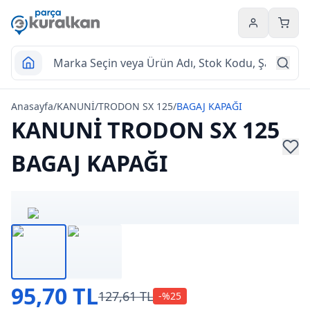
Hesabım
Sepet
Anasayfa
/
KANUNİ
/
TRODON SX 125
/
BAGAJ KAPAĞI
KANUNİ TRODON SX 125
BAGAJ KAPAĞI
95,70 TL
127,61 TL
-%
25