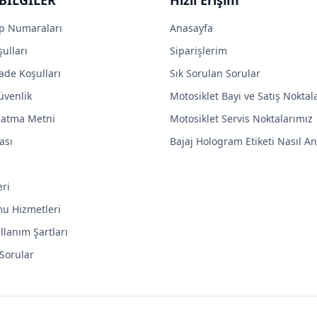
p Numaraları
Anasayfa
ulları
Siparişlerim
ade Koşulları
Sık Sorulan Sorular
Güvenlik
Motosiklet Bayi ve Satış Noktal
latma Metni
Motosiklet Servis Noktalarımız
ası
Bajaj Hologram Etiketi Nasıl Anl
eri
mu Hizmetleri
llanım Şartları
 Sorular