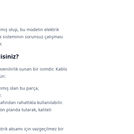
mış olup, bu modelin elektrik
k sisteminin sorunsuz çalışması
r.
isiniz?
enilirlik sunan bir isimdir. Kablo
ün:
anmış olan bu parça,
.
afından rahatlıkla kullanılabilir.
n planda tutarak, kaliteli
trik aksamı için vazgeçilmez bir