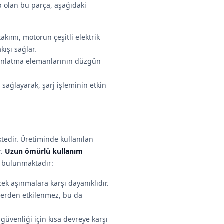
p olan bu parça, aşağıdaki
takımı, motorun çeşitli elektrik
kışı sağlar.
ydınlatma elemanlarının düzgün
 sağlayarak, şarj işleminin etkin
ktedir. Üretiminde kullanılan
r.
Uzun ömürlü kullanım
ı bulunmaktadır:
cek aşınmalara karşı dayanıklıdır.
nlerden etkilenmez, bu da
n güvenliği için kısa devreye karşı