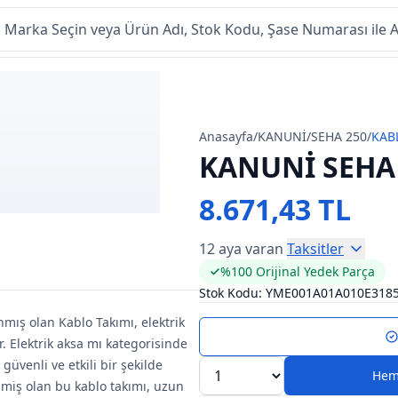
Anasayfa
/
KANUNİ
/
SEHA 250
/
KAB
KANUNİ SEHA 
8.671,43 TL
12 aya varan
Taksitler
%100 Orijinal Yedek Parça
Stok Kodu:
YME001A01A010E318
mış olan Kablo Takımı, elektrik
. Elektrik aksa mı kategorisinde
güvenli ve etkili bir şekilde
Hem
ilmiş olan bu kablo takımı, uzun