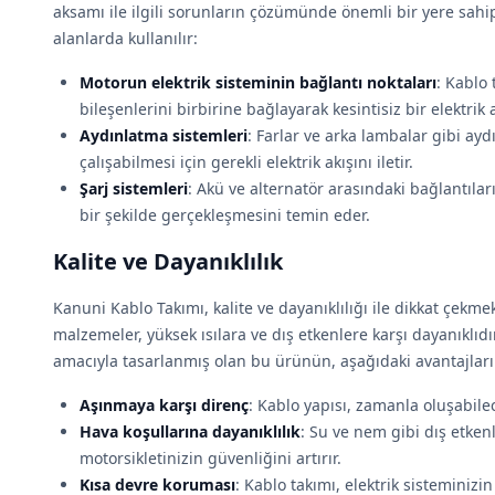
aksamı ile ilgili sorunların çözümünde önemli bir yere sahi
alanlarda kullanılır:
Motorun elektrik sisteminin bağlantı noktaları
: Kablo 
bileşenlerini birbirine bağlayarak kesintisiz bir elektrik a
Aydınlatma sistemleri
: Farlar ve arka lambalar gibi a
çalışabilmesi için gerekli elektrik akışını iletir.
Şarj sistemleri
: Akü ve alternatör arasındaki bağlantıları
bir şekilde gerçekleşmesini temin eder.
Kalite ve Dayanıklılık
Kanuni Kablo Takımı, kalite ve dayanıklılığı ile dikkat çekme
malzemeler, yüksek ısılara ve dış etkenlere karşı dayanıklıdı
amacıyla tasarlanmış olan bu ürünün, aşağıdaki avantajlar
Aşınmaya karşı direnç
: Kablo yapısı, zamanla oluşabile
Hava koşullarına dayanıklılık
: Su ve nem gibi dış etke
motorsikletinizin güvenliğini artırır.
Kısa devre koruması
: Kablo takımı, elektrik sisteminizi