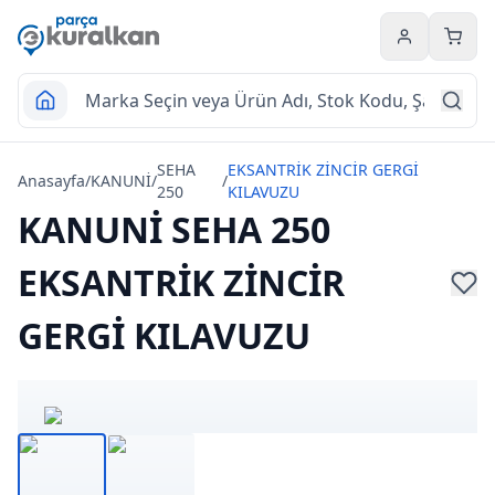
Hesabım
Sepet
SEHA
EKSANTRİK ZİNCİR GERGİ
Anasayfa
/
KANUNİ
/
/
250
KILAVUZU
KANUNİ SEHA 250
EKSANTRİK ZİNCİR
GERGİ KILAVUZU