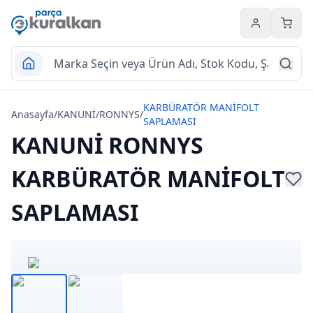
Hesabım
Sepet
KARBÜRATÖR MANİFOLT
Anasayfa
/
KANUNİ
/
RONNYS
/
SAPLAMASI
KANUNİ RONNYS
KARBÜRATÖR MANİFOLT
SAPLAMASI