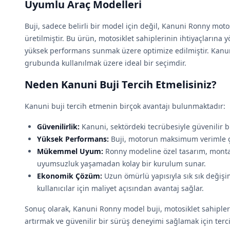
Uyumlu Araç Modelleri
Buji, sadece belirli bir model için değil, Kanuni Ronny motosi
üretilmiştir. Bu ürün, motosiklet sahiplerinin ihtiyaçlarına 
yüksek performans sunmak üzere optimize edilmiştir. Kanun
grubunda kullanılmak üzere ideal bir seçimdir.
Neden Kanuni Buji Tercih Etmelisiniz?
Kanuni buji tercih etmenin birçok avantajı bulunmaktadır:
Güvenilirlik:
Kanuni, sektördeki tecrübesiyle güvenilir b
Yüksek Performans:
Buji, motorun maksimum verimle ça
Mükemmel Uyum:
Ronny modeline özel tasarım, montaj
uyumsuzluk yaşamadan kolay bir kurulum sunar.
Ekonomik Çözüm:
Uzun ömürlü yapısıyla sık sık değiş
kullanıcılar için maliyet açısından avantaj sağlar.
Sonuç olarak, Kanuni Ronny model buji, motosiklet sahiple
artırmak ve güvenilir bir sürüş deneyimi sağlamak için ter