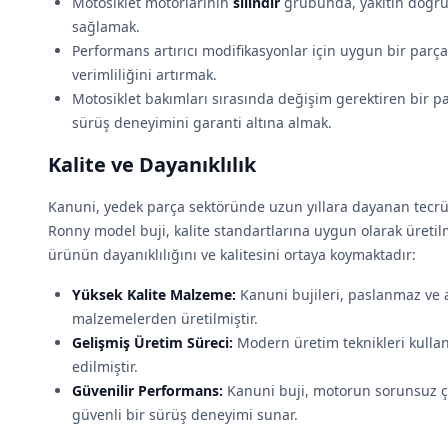
Motosiklet motorlarının
silindir
grubunda, yakıtın doğru 
sağlamak.
Performans artırıcı modifikasyonlar için uygun bir parça
verimliliğini artırmak.
Motosiklet bakımları sırasında değişim gerektiren bir par
sürüş deneyimini garanti altına almak.
Kalite ve Dayanıklılık
Kanuni, yedek parça sektöründe uzun yıllara dayanan tecrü
Ronny model buji, kalite standartlarına uygun olarak üretilmi
ürünün dayanıklılığını ve kalitesini ortaya koymaktadır:
Yüksek Kalite Malzeme:
Kanuni bujileri, paslanmaz ve 
malzemelerden üretilmiştir.
Gelişmiş Üretim Süreci:
Modern üretim teknikleri kullanıla
edilmiştir.
Güvenilir Performans:
Kanuni buji, motorun sorunsuz ç
güvenli bir sürüş deneyimi sunar.