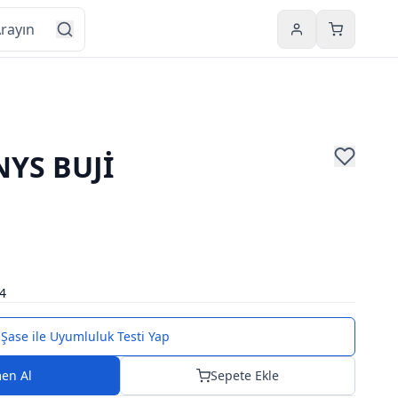
Hesabım
Sepetim
YS BUJİ
4
Şase ile Uyumluluk Testi Yap
en Al
Sepete Ekle