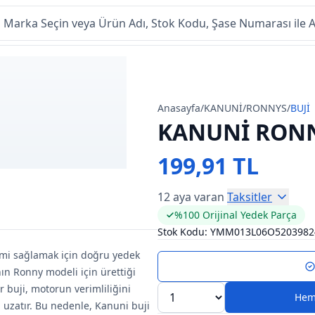
Anasayfa
/
KANUNİ
/
RONNYS
/
BUJİ
KANUNİ RONN
199,91 TL
12 aya varan
Taksitler
%100 Orijinal Yedek Parça
Stok Kodu:
YMM013L06O5203982
imi sağlamak için doğru yedek
ın Ronny modeli için ürettiği
ir buji, motorun verimliliğini
Hem
 uzatır. Bu nedenle, Kanuni buji