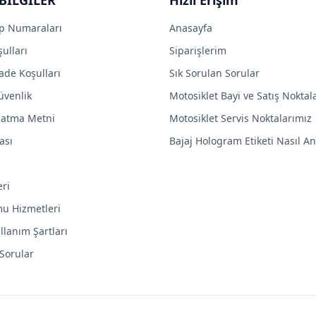
p Numaraları
Anasayfa
ulları
Siparişlerim
ade Koşulları
Sık Sorulan Sorular
Güvenlik
Motosiklet Bayi ve Satış Noktal
latma Metni
Motosiklet Servis Noktalarımız
ası
Bajaj Hologram Etiketi Nasıl Anl
eri
mu Hizmetleri
llanım Şartları
 Sorular