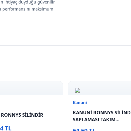
izin ihtiyaç duyduğu güvenilir
zun performansını maksimum
Kanuni
KANUNİ RONNYS SİLİND
 RONNYS SİLİNDİR
SAPLAMASI TAKIM
(8×187.5/8×195
04 TL
64,50 TL