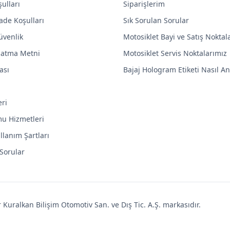
ulları
Siparişlerim
ade Koşulları
Sık Sorulan Sorular
Güvenlik
Motosiklet Bayi ve Satış Noktal
latma Metni
Motosiklet Servis Noktalarımız
ası
Bajaj Hologram Etiketi Nasıl Anl
eri
mu Hizmetleri
llanım Şartları
 Sorular
uralkan Bilişim Otomotiv San. ve Dış Tic. A.Ş. markasıdır.