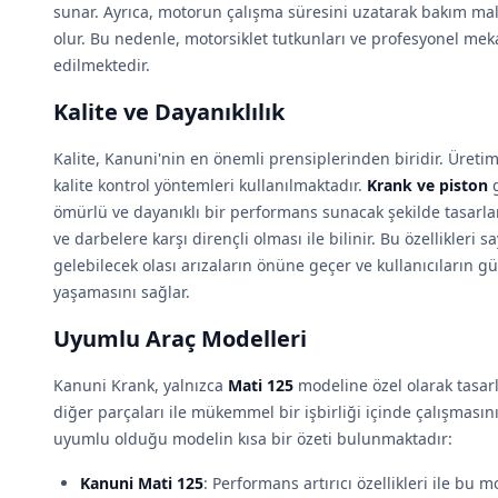
sunar. Ayrıca, motorun çalışma süresini uzatarak bakım ma
olur. Bu nedenle, motorsiklet tutkunları ve profesyonel meka
edilmektedir.
Kalite ve Dayanıklılık
Kalite, Kanuni'nin en önemli prensiplerinden biridir. Üreti
kalite kontrol yöntemleri kullanılmaktadır.
Krank ve piston
g
ömürlü ve dayanıklı bir performans sunacak şekilde tasarl
ve darbelere karşı dirençli olması ile bilinir. Bu özellikler
gelebilecek olası arızaların önüne geçer ve kullanıcıların g
yaşamasını sağlar.
Uyumlu Araç Modelleri
Kanuni Krank, yalnızca
Mati 125
modeline özel olarak tasar
diğer parçaları ile mükemmel bir işbirliği içinde çalışmasın
uyumlu olduğu modelin kısa bir özeti bulunmaktadır:
Kanuni Mati 125
: Performans artırıcı özellikleri ile bu