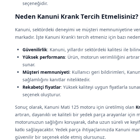
seçeneğidir.
Neden Kanuni Krank Tercih Etmelisiniz?
Kanuni, sektördeki deneyimi ve müşteri memnuniyetine verd
markadır. İşte Kanuni Krank'ı tercih etmeniz için bazı neden
Güvenilirlik
: Kanuni, yıllardır sektördeki kalitesi ile bili
Yüksek performans
: Ürün, motorun verimliliğini artıra
sunar.
Müşteri memnuniyeti
: Kullanıcı geri bildirimleri, Kanu
sağlamlığını kanıtlar niteliktedir.
Rekabetçi fiyatlar
: Yüksek kaliteyi uygun fiyatlarla suna
seçenek oluşturur.
Sonuç olarak, Kanuni Mati 125 motoru için üretilmiş olan
K
artıran, dayanıklı ve kaliteli bir yedek parça arayanlar için
motorunuzun sağlığını koruyarak, daha uzun süreli ve keyi
katkı sağlayacaktır. Yedek parça ihtiyaçlarınızda Kanuni mark
güvenilir bir seçenek elde etmiş olursunuz.