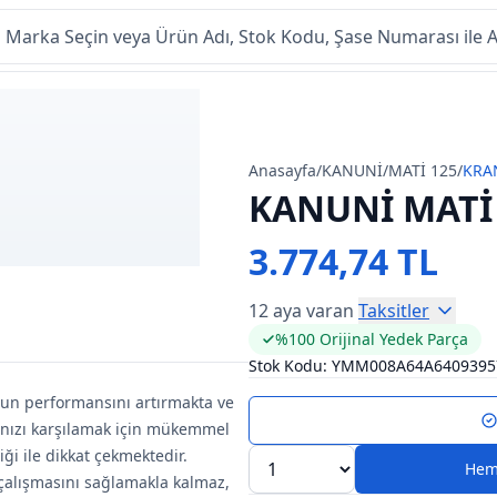
Anasayfa
/
KANUNİ
/
MATİ 125
/
KRA
KANUNİ MATİ
3.774,74 TL
12 aya varan
Taksitler
%100 Orijinal Yedek Parça
Stok Kodu:
YMM008A64A6409395
run performansını artırmakta ve
ınızı karşılamak için mükemmel
iği ile dikkat çekmektedir.
Hem
 çalışmasını sağlamakla kalmaz,