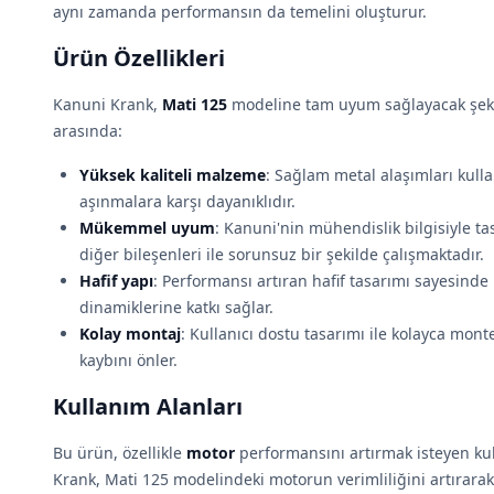
aynı zamanda performansın da temelini oluşturur.
Ürün Özellikleri
Kanuni Krank,
Mati 125
modeline tam uyum sağlayacak şekild
arasında:
Yüksek kaliteli malzeme
: Sağlam metal alaşımları kulla
aşınmalara karşı dayanıklıdır.
Mükemmel uyum
: Kanuni'nin mühendislik bilgisiyle t
diğer bileşenleri ile sorunsuz bir şekilde çalışmaktadır.
Hafif yapı
: Performansı artıran hafif tasarımı sayesind
dinamiklerine katkı sağlar.
Kolay montaj
: Kullanıcı dostu tasarımı ile kolayca mont
kaybını önler.
Kullanım Alanları
Bu ürün, özellikle
motor
performansını artırmak isteyen kull
Krank, Mati 125 modelindeki motorun verimliliğini artırara