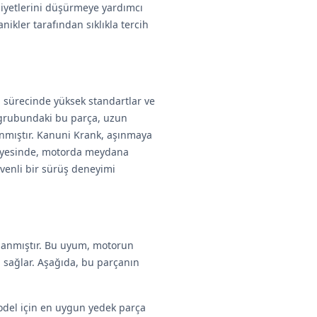
liyetlerini düşürmeye yardımcı
nikler tarafından sıklıkla tercih
m sürecinde yüksek standartlar ve
rubundaki bu parça, uzun
anmıştır. Kanuni Krank, aşınmaya
i sayesinde, motorda meydana
üvenli bir sürüş deneyimi
lanmıştır. Bu uyum, motorun
ı sağlar. Aşağıda, bu parçanın
 model için en uygun yedek parça