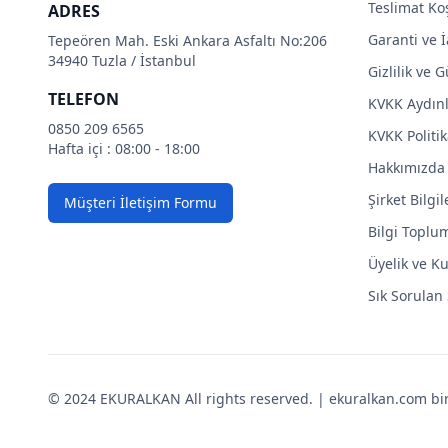
Teslimat Koş
ADRES
Garanti ve İ
Tepeören Mah. Eski Ankara Asfaltı No:206
34940 Tuzla / İstanbul
Gizlilik ve 
TELEFON
KVKK Aydın
0850 209 6565
KVKK Politik
Hafta içi : 08:00 - 18:00
Hakkımızda
Şirket Bilgil
Müşteri İletişim Formu
Bilgi Toplu
Üyelik ve Ku
Sık Sorulan
© 2024 EKURALKAN All rights reserved. | ekuralkan.com bir K