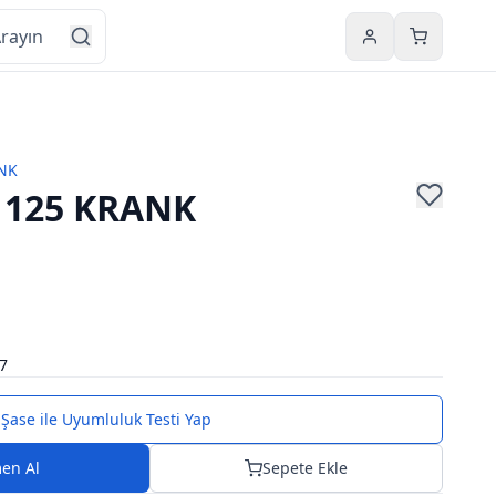
Hesabım
Sepetim
NK
 125 KRANK
7
Şase ile Uyumluluk Testi Yap
en Al
Sepete Ekle