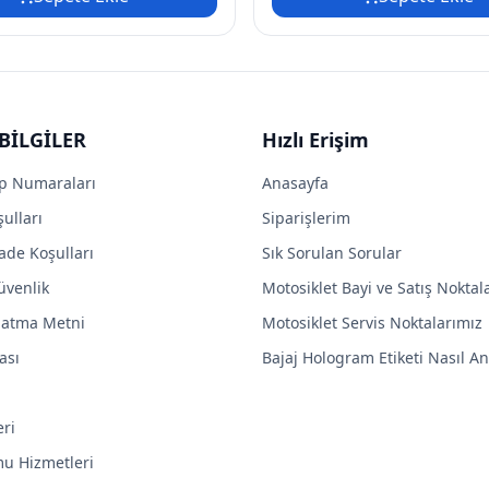
BİLGİLER
Hızlı Erişim
p Numaraları
Anasayfa
ulları
Siparişlerim
ade Koşulları
Sık Sorulan Sorular
Güvenlik
Motosiklet Bayi ve Satış Noktal
latma Metni
Motosiklet Servis Noktalarımız
ası
Bajaj Hologram Etiketi Nasıl Anl
eri
mu Hizmetleri