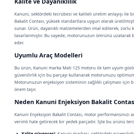
Kalite ve Dayanıklılık
Kanuni, sektördeki tecrübesi ve kaliteli üretim anlayışı ile b
Bakalit Contası, yüksek standartlara uygun olarak üretilmiş
sunar. Ürün, dayanıklı malzemelerden imal edilerek, zorlu 
tasarlanmıştır. Bu sayede, motorunuzun ömrünü uzatarak b
eder.
Uyumlu Araç Modelleri
Bu ürün, Kanuni marka Mati 125 motoru ile tam uyum göste
güvenilirlik için bu parçayı kullanarak motorunuzu optimum s
Motorunuzun enjeksiyon sisteminin sağlıklı çalışması için 
önem taşır.
Neden Kanuni Enjeksiyon Bakalit Contasi
Kanuni Enjeksiyon Bakalit Contası, motor performansınızı 
verimli hale getirecek bir yedek parçadır. İşte bu ürünü ter
Kalite güvencesi
: Kanuni markası, sektördeki güvenilirli