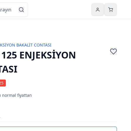
Hesabım
Sepetim
EKSİYON BAKALİT CONTASI
125 ENJEKSİYON
TASI
25
ı normal fiyattan
7