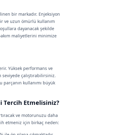
ilinen bir markadır. Enjeksiyon
tir ve uzun ömürlü kullanım
koşullara dayanacak şekilde
akım maliyetlerini minimize
rir. Yüksek performans ve
eviyede çalıştırabilirsiniz.
bu parçanın kullanımı büyük
 Tercih Etmelisiniz?
artıracak ve motorunuzu daha
cih etmeniz için birkaç neden:
ği ile ön plana çıkmaktadır.