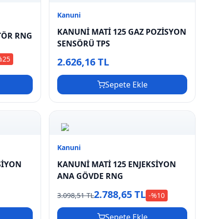
Kanuni
KANUNİ MATİ 125 GAZ POZİSYON
TÖR RNG
SENSÖRÜ TPS
%
25
2.626,16 TL
Sepete Ekle
Kanuni
SİYON
KANUNİ MATİ 125 ENJEKSİYON
ANA GÖVDE RNG
2.788,65 TL
3.098,51 TL
-%
10
Sepete Ekle