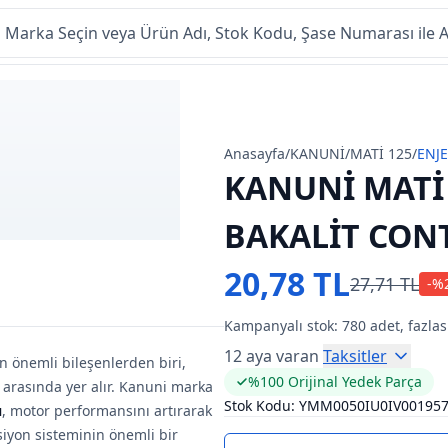
Anasayfa
/
KANUNİ
/
MATİ 125
/
ENJ
KANUNİ MATİ 
BAKALİT CON
20,78 TL
27,71 TL
-%
Kampanyalı stok:
780
adet, fazlas
12 aya varan
Taksitler
n önemli bileşenlerden biri,
%100 Orijinal Yedek Parça
 arasında yer alır. Kanuni marka
Stok Kodu:
YMM0050IU0IV00195
ı
, motor performansını artırarak
iyon sisteminin önemli bir