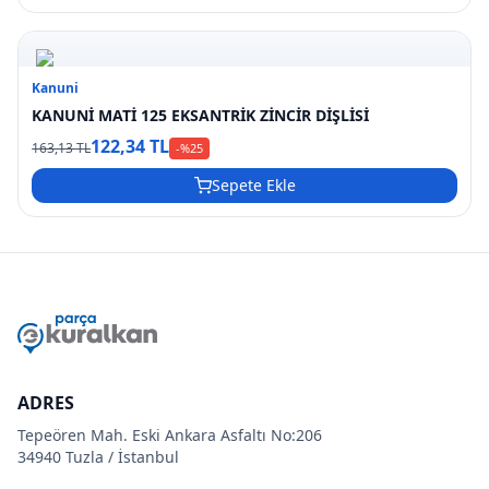
Kanuni
KANUNİ MATİ 125 EKSANTRİK ZİNCİR DİŞLİSİ
122,34 TL
163,13 TL
-%
25
Sepete Ekle
ADRES
Tepeören Mah. Eski Ankara Asfaltı No:206
34940 Tuzla / İstanbul