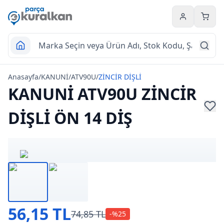
Hesabım
Sepet
Anasayfa
/
KANUNİ
/
ATV90U
/
ZİNCİR DİŞLİ
KANUNİ ATV90U ZİNCİR
DİŞLİ ÖN 14 DİŞ
56,15 TL
74,85 TL
-%
25