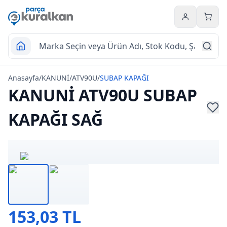
Hesabım
Sepet
Anasayfa
/
KANUNİ
/
ATV90U
/
SUBAP KAPAĞI
KANUNİ ATV90U SUBAP
KAPAĞI SAĞ
153,03 TL