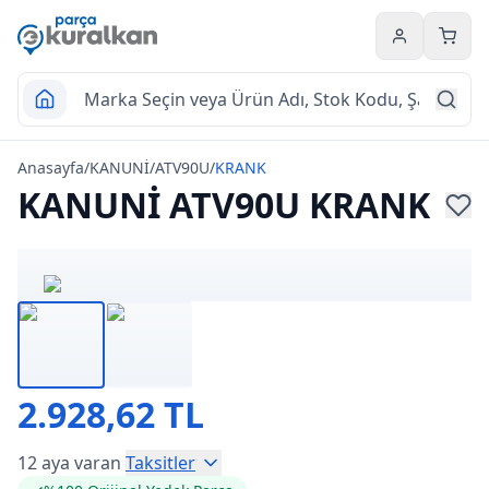
Hesabım
Sepet
Anasayfa
/
KANUNİ
/
ATV90U
/
KRANK
KANUNİ ATV90U KRANK
2.928,62 TL
12 aya varan
Taksitler