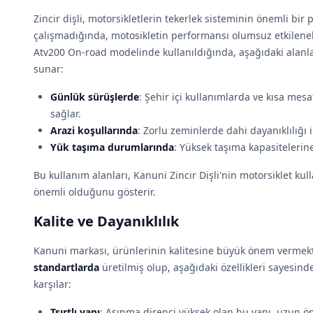
Zincir dişli, motorsikletlerin tekerlek sisteminin önemli bir 
çalışmadığında, motosikletin performansı olumsuz etkilenebili
Atv200 On-road modelinde kullanıldığında, aşağıdaki ala
sunar:
Günlük sürüşlerde
: Şehir içi kullanımlarda ve kısa mes
sağlar.
Arazi koşullarında
: Zorlu zeminlerde dahi dayanıklılığı i
Yük taşıma durumlarında
: Yüksek taşıma kapasitelerin
Bu kullanım alanları, Kanuni Zincir Dişli'nin motorsiklet kul
önemli olduğunu gösterir.
Kalite ve Dayanıklılık
Kanuni markası, ürünlerinin kalitesine büyük önem vermekted
standartlarda
üretilmiş olup, aşağıdaki özellikleri sayesinde
karşılar:
Tsırtlı yapı
: Aşınma direnci yüksek olan bu yapı, uzun ö