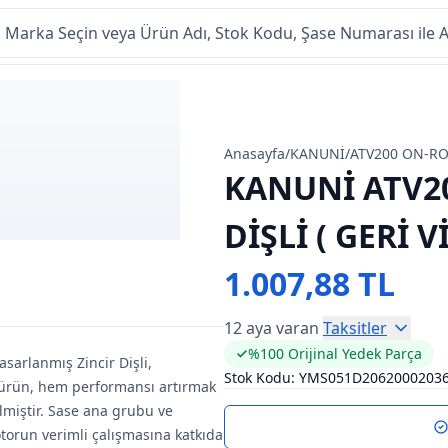
Anasayfa
/
KANUNİ
/
ATV200 ON-R
KANUNİ ATV2
DİŞLİ ( GERİ 
1.007,88 TL
12 aya varan
Taksitler
%100 Orijinal Yedek Parça
sarlanmış Zincir Dişli,
Stok Kodu:
YMS051D2062000203
u ürün, hem performansı artırmak
lmiştir. Sase ana grubu ve
otorun verimli çalışmasına katkıda