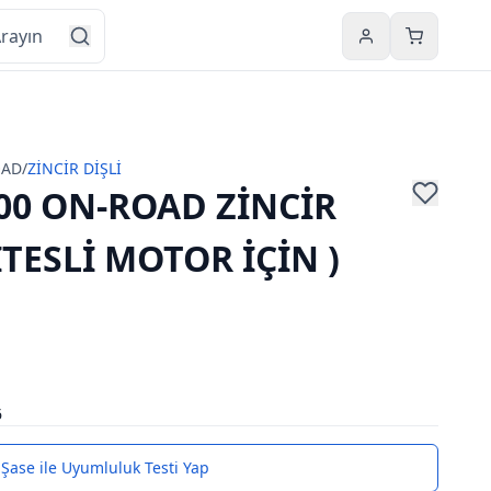
Hesabım
Sepetim
OAD
/
ZİNCİR DİŞLİ
00 ON-ROAD ZİNCİR
VİTESLİ MOTOR İÇİN )
6
Şase ile Uyumluluk Testi Yap