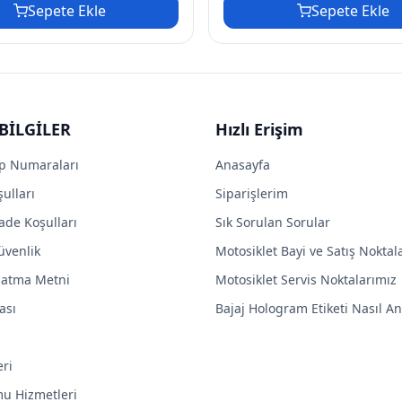
Sepete Ekle
Sepete Ekle
BİLGİLER
Hızlı Erişim
p Numaraları
Anasayfa
ulları
Siparişlerim
ade Koşulları
Sık Sorulan Sorular
Güvenlik
Motosiklet Bayi ve Satış Noktal
latma Metni
Motosiklet Servis Noktalarımız
ası
Bajaj Hologram Etiketi Nasıl Anl
eri
mu Hizmetleri