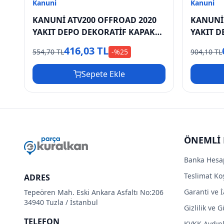
Kanuni
Kanuni
KANUNİ ATV200 OFFROAD 2020
KANUNİ 
YAKIT DEPO DEKORATİF KAPAK
YAKIT D
SAĞ ALT
SAĞ ÜST
416,03 TL
554,70 TL
-%
25
904,10 TL
Sepete Ekle
ÖNEMLİ 
Banka Hesa
Teslimat Koş
ADRES
Garanti ve İ
Tepeören Mah. Eski Ankara Asfaltı No:206
34940 Tuzla / İstanbul
Gizlilik ve 
TELEFON
KVKK Aydın