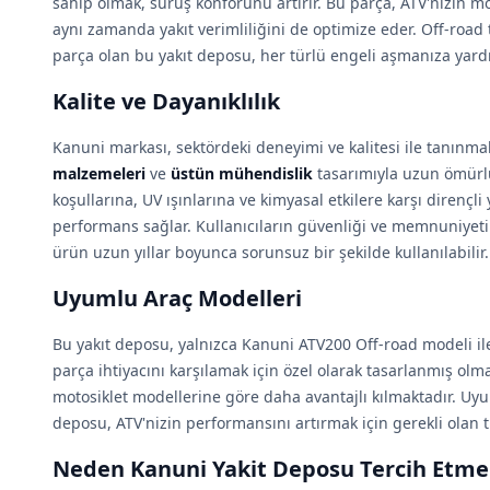
sahip olmak, sürüş konforunu artırır. Bu parça, ATV'nizin m
aynı zamanda yakıt verimliliğini de optimize eder. Off-road 
parça olan bu yakıt deposu, her türlü engeli aşmanıza yardı
Kalite ve Dayanıklılık
Kanuni markası, sektördeki deneyimi ve kalitesi ile tanınma
malzemeleri
ve
üstün mühendislik
tasarımıyla uzun ömürlü
koşullarına, UV ışınlarına ve kimyasal etkilere karşı dirençli 
performans sağlar. Kullanıcıların güvenliği ve memnuniye
ürün uzun yıllar boyunca sorunsuz bir şekilde kullanılabilir.
Uyumlu Araç Modelleri
Bu yakıt deposu, yalnızca Kanuni ATV200 Off-road modeli il
parça ihtiyacını karşılamak için özel olarak tasarlanmış olm
motosiklet modellerine göre daha avantajlı kılmaktadır. Uy
deposu, ATV'nizin performansını artırmak için gerekli olan t
Neden Kanuni Yakit Deposu Tercih Etmel