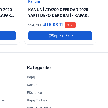
Kanuni
D 2020
KANUNİ ATV200 OFFROAD 2020
KAPAK
YAKIT DEPO DEKORATİF KAPAK
SOL ALT
416,03 TL
554,70 TL
-%
25
Sepete Ekle
Kategoriler
Bajaj
Kanuni
EKuralkan
arımız
Bajaj Türkiye
Kanuni Türkiye