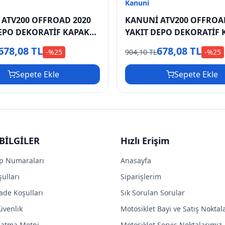
Kanuni
ATV200 OFFROAD 2020
KANUNİ ATV200 OFFROA
EPO DEKORATİF KAPAK
YAKIT DEPO DEKORATİF 
SOL ÜST
678,08 TL
678,08 TL
-%
25
904,10 TL
-%
25
Sepete Ekle
Sepete Ekle
BİLGİLER
Hızlı Erişim
p Numaraları
Anasayfa
ulları
Siparişlerim
ade Koşulları
Sık Sorulan Sorular
Güvenlik
Motosiklet Bayi ve Satış Noktal
latma Metni
Motosiklet Servis Noktalarımız