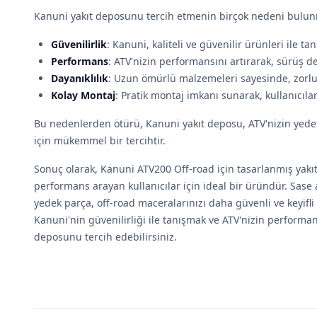
Kanuni yakıt deposunu tercih etmenin birçok nedeni bulunm
Güvenilirlik
: Kanuni, kaliteli ve güvenilir ürünleri ile tanı
Performans
: ATV'nizin performansını artırarak, sürüş den
Dayanıklılık
: Uzun ömürlü malzemeleri sayesinde, zorlu 
Kolay Montaj
: Pratik montaj imkanı sunarak, kullanıcıların
Bu nedenlerden ötürü, Kanuni yakıt deposu, ATV'nizin yedek
için mükemmel bir tercihtir.
Sonuç olarak, Kanuni ATV200 Off-road için tasarlanmış yakıt 
performans arayan kullanıcılar için ideal bir üründür. Sase
yedek parça, off-road maceralarınızı daha güvenli ve keyifli 
Kanuni'nin güvenilirliği ile tanışmak ve ATV'nizin performan
deposunu tercih edebilirsiniz.