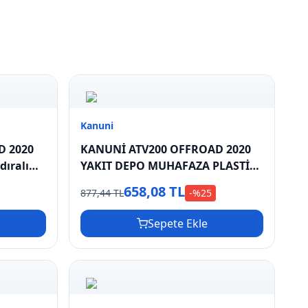
Kanuni
D 2020
KANUNİ ATV200 OFFROAD 2020
ıralı
YAKIT DEPO MUHAFAZA PLASTİĞİ
ÜST
658,08 TL
877,44 TL
-%
25
Sepete Ekle