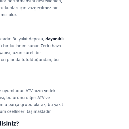
otor performansını desteklerken,
tutkunları için vazgeçilmez bir
mcı olur.
ktadır. Bu yakıt deposu,
dayanıklı
 bir kullanım sunar. Zorlu hava
yapısı, uzun süreli bir
ti ön planda tutulduğundan, bu
e uyumludur. ATV'nizin yedek
ası, bu ürünü diğer ATV ve
umlu parça grubu olarak, bu yakıt
üm özellikleri taşımaktadır.
isiniz?