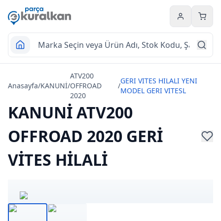
Hesabım
Sepet
ATV200
GERI VITES HILALI YENI
Anasayfa
/
KANUNİ
/
OFFROAD
/
MODEL GERI VITESL
2020
KANUNİ ATV200
OFFROAD 2020 GERİ
VİTES HİLALİ