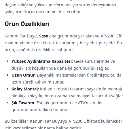
dayanıklılığı ve yüksek performansıyla sürüş deneyiminizi
iyileştirmek için mükemmel bir tercihtir.
Ürün Özellikleri
Kanuni Far Duyu,
Sase
ana grubunda yer alan ve ATV200 Off-
road modeline özel olarak tasarlanmış bir yedek parçadır. Bu
ürün, aşağıdaki özelliklere sahiptir:
Yüksek Aydınlatma Kapasitesi:
Gece sürüşlerinde ve
düşük ışık koşullarında daha iyi görünürlük sağlar.
Uzun Ömür:
Dayanıklı malzemelerden üretilmiştir, bu da
uzun süreli kullanım sunar.
Kolay Montaj:
Kullanıcı dostu tasarımı sayesinde montajı
oldukça kolaydır, bu da zaman ve maliyet tasarrufu sağlar.
Şık Tasarım:
Estetik görünümü ile ATV'nizin dış
görünümüne katkıda bulunur.
Bu özellikler, Kanuni Far Duyu’yu ATV200 Off-road kullanıcıları
için vazgeçilmez bir parça haline getirir.