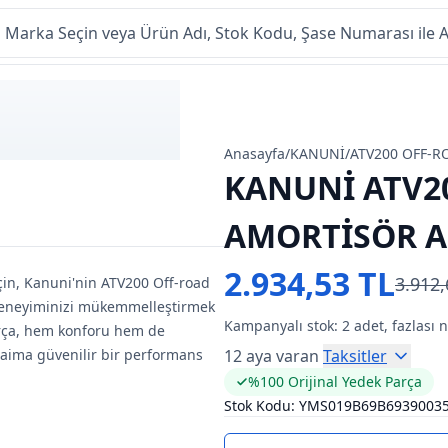
Anasayfa
/
KANUNİ
/
ATV200 OFF-R
KANUNİ ATV2
AMORTİSÖR 
2.934,53 TL
3.912,
için, Kanuni'nin ATV200 Off-road
eneyiminizi mükemmelleştirmek
Kampanyalı stok:
2
adet, fazlası 
parça, hem konforu hem de
daima güvenilir bir performans
12 aya varan
Taksitler
%100 Orijinal Yedek Parça
Stok Kodu:
YMS019B69B6939003