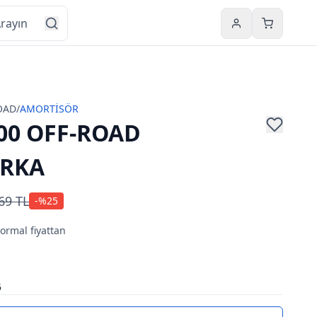
Hesabım
Sepetim
OAD
/
AMORTİSÖR
00 OFF-ROAD
ARKA
69 TL
-%
25
normal fiyattan
5