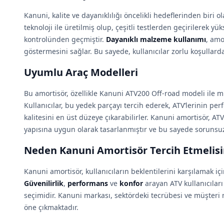
Kanuni, kalite ve dayanıklılığı öncelikli hedeflerinden biri o
teknoloji ile üretilmiş olup, çeşitli testlerden geçirilerek yü
kontrolünden geçmiştir.
Dayanıklı malzeme kullanımı
, amo
göstermesini sağlar. Bu sayede, kullanıcılar zorlu koşullard
Uyumlu Araç Modelleri
Bu amortisör, özellikle Kanuni ATV200 Off-road modeli ile
Kullanıcılar, bu yedek parçayı tercih ederek, ATV’lerinin per
kalitesini en üst düzeye çıkarabilirler. Kanuni amortisör, 
yapısına uygun olarak tasarlanmıştır ve bu sayede sorunsuz
Neden Kanuni Amortisör Tercih Etmelisi
Kanuni amortisör, kullanıcıların beklentilerini karşılamak iç
Güvenilirlik
,
performans
ve
konfor
arayan ATV kullanıcılar
seçimidir. Kanuni markası, sektördeki tecrübesi ve müşter
öne çıkmaktadır.