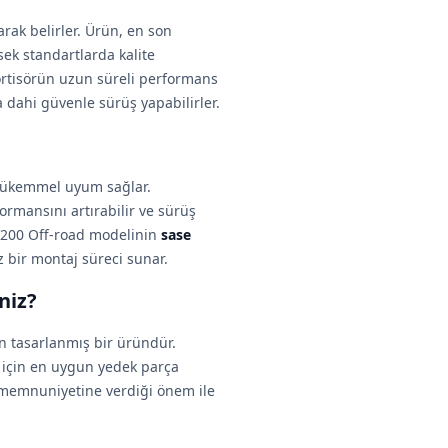
larak belirler. Ürün, en son
ksek standartlarda kalite
rtisörün uzun süreli performans
a dahi güvenle sürüş yapabilirler.
 mükemmel uyum sağlar.
formansını artırabilir ve sürüş
ATV200 Off-road modelinin
sase
 bir montaj süreci sunar.
niz?
in tasarlanmış bir üründür.
ı için en uygun yedek parça
i memnuniyetine verdiği önem ile