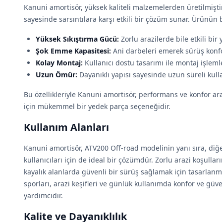
Kanuni amortisör, yüksek kaliteli malzemelerden üretilmişti
sayesinde sarsıntılara karşı etkili bir çözüm sunar. Ürünün ba
Yüksek Sıkıştırma Gücü:
Zorlu arazilerde bile etkili bir 
Şok Emme Kapasitesi:
Ani darbeleri emerek sürüş konfo
Kolay Montaj:
Kullanıcı dostu tasarımı ile montaj işlemler
Uzun Ömür:
Dayanıklı yapısı sayesinde uzun süreli kul
Bu özellikleriyle Kanuni amortisör, performans ve konfor ar
için mükemmel bir yedek parça seçeneğidir.
Kullanım Alanları
Kanuni amortisör, ATV200 Off-road modelinin yanı sıra, diğe
kullanıcıları için de ideal bir çözümdür. Zorlu arazi koşulları
kayalık alanlarda güvenli bir sürüş sağlamak için tasarlanmı
sporları, arazi keşifleri ve günlük kullanımda konfor ve gü
yardımcıdır.
Kalite ve Dayanıklılık