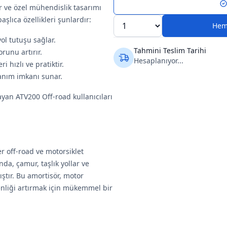
r ve özel mühendislik tasarımı
şlıca özellikleri şunlardır:
Hem
yol tutuşu sağlar.
Tahmini Teslim Tarihi
runu artırır.
Hesaplanıyor...
i hızlı ve pratiktir.
lanım imkanı sunar.
ayan ATV200 Off-road kullanıcıları
r off-road ve motorsiklet
nda, çamur, taşlık yollar ve
ştır. Bu amortisör, motor
venliği artırmak için mükemmel bir