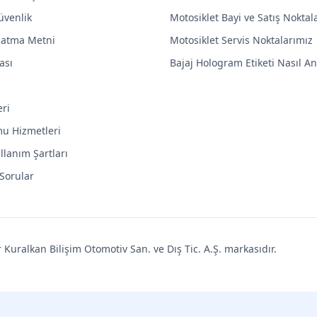
Güvenlik
Motosiklet Bayi ve Satış Noktal
latma Metni
Motosiklet Servis Noktalarımız
ası
Bajaj Hologram Etiketi Nasıl Anl
eri
mu Hizmetleri
llanım Şartları
 Sorular
uralkan Bilişim Otomotiv San. ve Dış Tic. A.Ş. markasıdır.