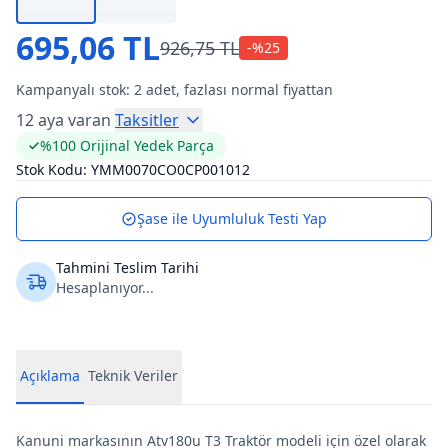
695,06 TL
926,75 TL
-%
25
Kampanyalı stok:
2
adet, fazlası normal fiyattan
12 aya varan
Taksitler
%100 Orijinal Yedek Parça
Stok Kodu:
YMM0070CO0CP001012
Şase ile Uyumluluk Testi Yap
Tahmini Teslim Tarihi
Hesaplanıyor...
Açıklama
Teknik Veriler
Kanuni markasının Atv180u T3 Traktör modeli için özel olarak