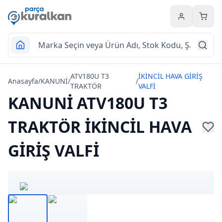
Hesabım
Sepet
ATV180U T3
İKİNCİL HAVA GİRİŞ
Anasayfa
/
KANUNİ
/
/
TRAKTÖR
VALFİ
KANUNİ ATV180U T3
TRAKTÖR İKİNCİL HAVA
GİRİŞ VALFİ