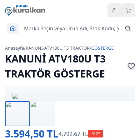
Hesabım
Sepet
Anasayfa
/
KANUNİ
/
ATV180U T3 TRAKTÖR
/
GÖSTERGE
KANUNİ ATV180U T3
TRAKTÖR GÖSTERGE
3.594,50 TL
4.792,67 TL
-%
25