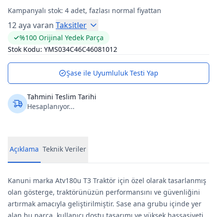
Kampanyalı stok:
4
adet, fazlası normal fiyattan
12 aya varan
Taksitler
%100 Orijinal Yedek Parça
Stok Kodu:
YMS034C46C46081012
Şase ile Uyumluluk Testi Yap
Tahmini Teslim Tarihi
Hesaplanıyor...
Açıklama
Teknik Veriler
Kanuni marka Atv180u T3 Traktör için özel olarak tasarlanmış
olan gösterge, traktörünüzün performansını ve güvenliğini
artırmak amacıyla geliştirilmiştir. Sase ana grubu içinde yer
alan bu parça, kullanıcı dostu tasarımı ve yüksek hassasiyeti