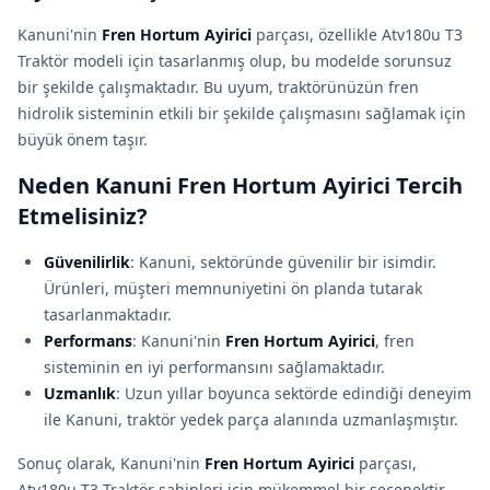
Kanuni'nin
Fren Hortum Ayirici
parçası, özellikle Atv180u T3
Traktör modeli için tasarlanmış olup, bu modelde sorunsuz
bir şekilde çalışmaktadır. Bu uyum, traktörünüzün fren
hidrolik sisteminin etkili bir şekilde çalışmasını sağlamak için
büyük önem taşır.
Neden Kanuni Fren Hortum Ayirici Tercih
Etmelisiniz?
Güvenilirlik
: Kanuni, sektöründe güvenilir bir isimdir.
Ürünleri, müşteri memnuniyetini ön planda tutarak
tasarlanmaktadır.
Performans
: Kanuni'nin
Fren Hortum Ayirici
, fren
sisteminin en iyi performansını sağlamaktadır.
Uzmanlık
: Uzun yıllar boyunca sektörde edindiği deneyim
ile Kanuni, traktör yedek parça alanında uzmanlaşmıştır.
Sonuç olarak, Kanuni'nin
Fren Hortum Ayirici
parçası,
Atv180u T3 Traktör sahipleri için mükemmel bir seçenektir.