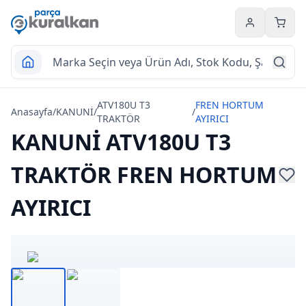
Hesabım
Sepet
ATV180U T3
FREN HORTUM
Anasayfa
/
KANUNİ
/
/
TRAKTÖR
AYIRICI
KANUNİ ATV180U T3
TRAKTÖR FREN HORTUM
AYIRICI