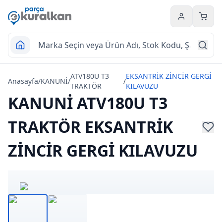
Hesabım
Sepet
ATV180U T3
EKSANTRİK ZİNCİR GERGİ
Anasayfa
/
KANUNİ
/
/
TRAKTÖR
KILAVUZU
KANUNİ ATV180U T3
TRAKTÖR EKSANTRİK
ZİNCİR GERGİ KILAVUZU