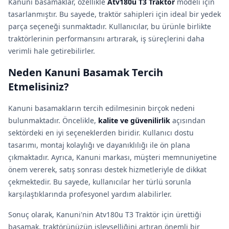
Kanuni basamaklar, özellikle
Atv180u T3 Traktör
modeli için
tasarlanmıştır. Bu sayede, traktör sahipleri için ideal bir yedek
parça seçeneği sunmaktadır. Kullanıcılar, bu ürünle birlikte
traktörlerinin performansını artırarak, iş süreçlerini daha
verimli hale getirebilirler.
Neden Kanuni Basamak Tercih
Etmelisiniz?
Kanuni basamakların tercih edilmesinin birçok nedeni
bulunmaktadır. Öncelikle,
kalite ve güvenilirlik
açısından
sektördeki en iyi seçeneklerden biridir. Kullanıcı dostu
tasarımı, montaj kolaylığı ve dayanıklılığı ile ön plana
çıkmaktadır. Ayrıca, Kanuni markası, müşteri memnuniyetine
önem vererek, satış sonrası destek hizmetleriyle de dikkat
çekmektedir. Bu sayede, kullanıcılar her türlü sorunla
karşılaştıklarında profesyonel yardım alabilirler.
Sonuç olarak, Kanuni'nin Atv180u T3 Traktör için ürettiği
basamak, traktörünüzün işlevselliğini artıran önemli bir