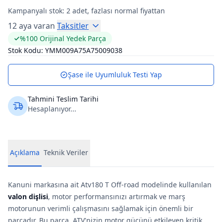
Kampanyalı stok:
2
adet, fazlası normal fiyattan
12 aya varan
Taksitler
%100 Orijinal Yedek Parça
Stok Kodu:
YMM009A75A75009038
Şase ile Uyumluluk Testi Yap
Tahmini Teslim Tarihi
Hesaplanıyor...
Açıklama
Teknik Veriler
Kanuni markasına ait Atv180 T Off-road modelinde kullanılan
valon dişlisi
, motor performansınızı artırmak ve marş
motorunun verimli çalışmasını sağlamak için önemli bir
parçadır. Bu parça, ATV'nizin motor gücünü etkileyen kritik