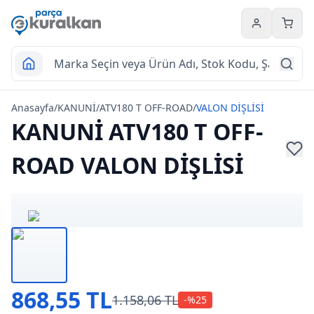
Hesabım
Sepet
Anasayfa
/
KANUNİ
/
ATV180 T OFF-ROAD
/
VALON DİŞLİSİ
KANUNİ ATV180 T OFF-
ROAD VALON DİŞLİSİ
868,55 TL
1.158,06 TL
-%
25