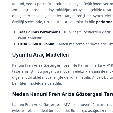
Kanuni, yedek parça üretiminde kaliteye büyük önem vermek
zorlu koşullarda bile dayanıklılığını koruyacak şekilde tasarl
değişimlerine ve dış etkenlere karşı dirençlidir. Ayrıca, ele
özelliği sayesinde, uzun süreli kullanımlarda bile
performa
Test Edilmiş Performans
: Ürün, çeşitli testlerden geçiri
kanıtlanmıştır.
Uzun Süreli Kullanım
: Kaliteli malzemeler sayesinde, u
Uyumlu Araç Modelleri
Kanuni Fren Arıza Göstergesi, özellikle Kanuni marka ATV18
tasarlanmıştır. Bu parça, bu modelin elektrik aksamı ile mü
diğer motorsiklet modelleriyle de kullanılabilir. Ancak, bu 
belirtilen modelde elde edilir.
Neden Kanuni Fren Arıza Göstergesi Terc
Kanuni Fren Arıza Göstergesi, ATV'nizin güvenliğini artırm
iyileştirmek için ideal bir seçimdir. Bu parça, aşağıdaki ned