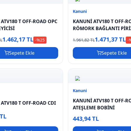
Kanuni
ATV180 T OFF-ROAD OPC
KANUNİ ATV180 T OFF-R
YİCİSİ
RÖMORK BAĞLANTI PİRİ
1.462,17 TL
1.471,37 TL
TL
-%
25
1.961,82 TL
-
Sepete Ekle
Sepete Ekle
Kanuni
KANUNİ ATV180 T OFF-R
ATV180 T OFF-ROAD CDI
ATEŞLEME BOBİNİ
 TL
443,94 TL