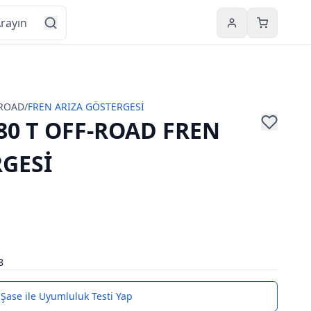
Hesabım
Sepetim
-ROAD
/
FREN ARIZA GÖSTERGESİ
0 T OFF-ROAD FREN
RGESİ
8
Şase ile Uyumluluk Testi Yap