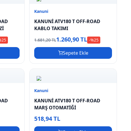
Kanuni
OAD
KANUNİ ATV180 T OFF-ROAD
Zİ
KABLO TAKIMI
1.260,90 TL
%
25
1.681,20 TL
-%
25
Sepete Ekle
Kanuni
OAD
KANUNİ ATV180 T OFF-ROAD
MARŞ OTOMATİĞİ
518,94 TL