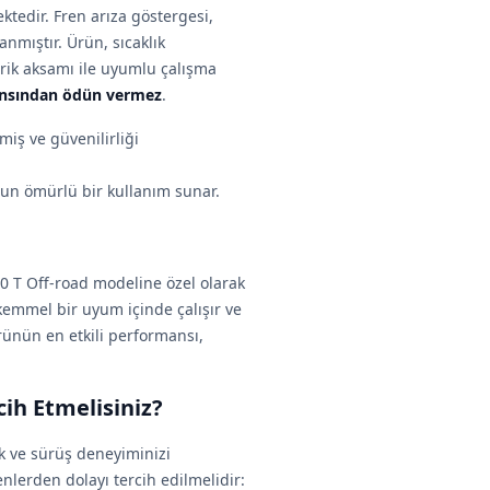
tedir. Fren arıza göstergesi,
anmıştır. Ürün, sıcaklık
ktrik aksamı ile uyumlu çalışma
nsından ödün vermez
.
lmiş ve güvenilirliği
zun ömürlü bir kullanım sunar.
0 T Off-road modeline özel olarak
kemmel bir uyum içinde çalışır ve
ürünün en etkili performansı,
ih Etmelisiniz?
ak ve sürüş deneyiminizi
enlerden dolayı tercih edilmelidir: