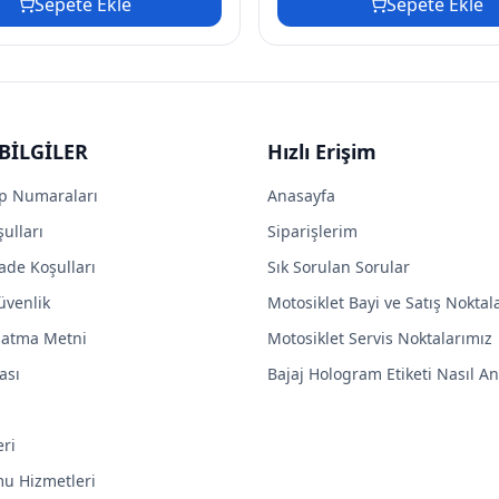
Sepete Ekle
Sepete Ekle
BİLGİLER
Hızlı Erişim
p Numaraları
Anasayfa
ulları
Siparişlerim
ade Koşulları
Sık Sorulan Sorular
Güvenlik
Motosiklet Bayi ve Satış Noktal
latma Metni
Motosiklet Servis Noktalarımız
ası
Bajaj Hologram Etiketi Nasıl Anl
eri
mu Hizmetleri