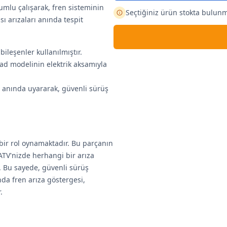
umlu çalışarak, fren sisteminin
Seçtiğiniz ürün stokta bulun
sı arızaları anında tespit
 bileşenler kullanılmıştır.
oad modelinin elektrik aksamıyla
ı anında uyararak, güvenli sürüş
k bir rol oynamaktadır. Bu parçanın
ATV'nizde herhangi bir arıza
. Bu sayede, güvenli sürüş
ında fren arıza göstergesi,
.