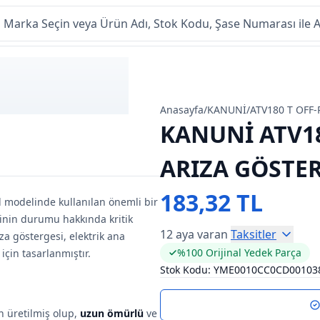
Anasayfa
/
KANUNİ
/
ATV180 T OFF
KANUNİ ATV18
ARIZA GÖSTE
183,32 TL
d modelinde kullanılan önemli bir
minin durumu hakkında kritik
12 aya varan
Taksitler
za göstergesi, elektrik ana
%100 Orijinal Yedek Parça
için tasarlanmıştır.
Stok Kodu:
YME0010CC0CD00103
n üretilmiş olup,
uzun ömürlü
ve