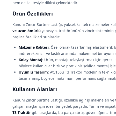
hem de kalitesiyle dikkat çekmektedir.
Ürün Özellikleri
Kanuni Zincir Sürtme Lastiği, yüksek kaliteli malzemeler kull
ve uzun ömürlü
yapısıyla, traktörünüzün zincir sisteminin 
başlıca özellikleri şunlardır:
Malzeme Kalitesi
: Özel olarak tasarlanmış elastomerik 
indirerek zincir ve lastik arasında mükemmel bir uyum s
Kolay Montaj
: Ürün, montajı kolaylaştırmak için gerekli t
böylece kullanıcılar hızlı ve pratik bir şekilde montaj işle
Uyumlu Tasarım
: Atv150u T3 Traktör modelinin teknik ö
tasarlanmış, böylece maksimum performans sağlanmakt
Kullanım Alanları
Kanuni Zincir Sürtme Lastiği, özellikle ağır iş makineleri ve 
çalışan araçlar için ideal bir yedek parçadır. Tarım ve inşa
T3 Traktör
gibi araçlarda, bu parça sürüş güvenliğini artır