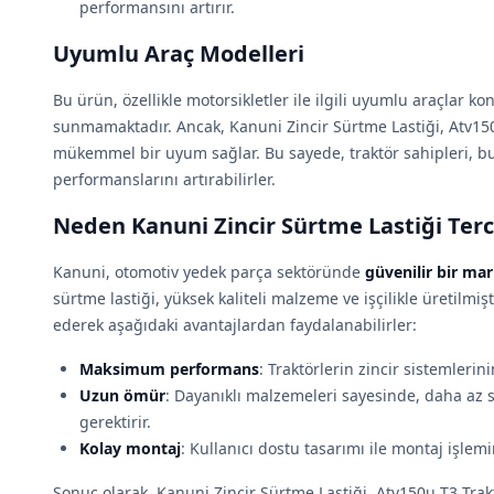
performansını artırır.
Uyumlu Araç Modelleri
Bu ürün, özellikle motorsikletler ile ilgili uyumlu araçlar 
sunmamaktadır. Ancak, Kanuni Zincir Sürtme Lastiği, Atv150
mükemmel bir uyum sağlar. Bu sayede, traktör sahipleri, bu
performanslarını artırabilirler.
Neden Kanuni Zincir Sürtme Lastiği Terc
Kanuni, otomotiv yedek parça sektöründe
güvenilir bir ma
sürtme lastiği, yüksek kaliteli malzeme ve işçilikle üretilmişt
ederek aşağıdaki avantajlardan faydalanabilirler:
Maksimum performans
: Traktörlerin zincir sistemlerin
Uzun ömür
: Dayanıklı malzemeleri sayesinde, daha az s
gerektirir.
Kolay montaj
: Kullanıcı dostu tasarımı ile montaj işlemin
Sonuç olarak, Kanuni Zincir Sürtme Lastiği, Atv150u T3 Trakt