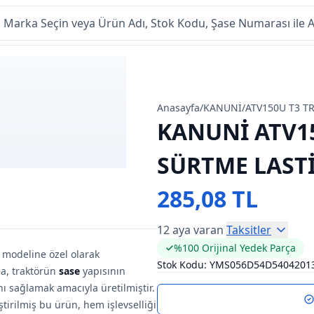
Anasayfa
/
KANUNİ
/
ATV150U T3 T
KANUNİ ATV15
SÜRTME LAST
285,08 TL
12 aya varan
Taksitler
%100 Orijinal Yedek Parça
 modeline özel olarak
Stok Kodu:
YMS056D54D5404201
ça, traktörün
sase
yapısının
ını sağlamak amacıyla üretilmiştir.
ştirilmiş bu ürün, hem işlevselliği