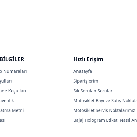
BİLGİLER
Hızlı Erişim
p Numaraları
Anasayfa
ulları
Siparişlerim
ade Koşulları
Sık Sorulan Sorular
Güvenlik
Motosiklet Bayi ve Satış Noktal
latma Metni
Motosiklet Servis Noktalarımız
ası
Bajaj Hologram Etiketi Nasıl Anl