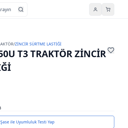
Hesabım
Sepetim
RAKTÖR
/
ZİNCİR SÜRTME LASTİĞİ
0U T3 TRAKTÖR ZİNCİR
İĞİ
3
Şase ile Uyumluluk Testi Yap