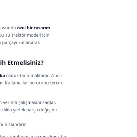
konusunda
özel bir tasarım
u T3 Traktör modeli için
 parçayı kullanarak
ih Etmelisiniz?
rka
olarak tanınmaktadır. Zincir
ir. Kullanıcılar bu ürünü tercih
in verimli çalışmasını sağlar.
ıklıkla yedek parça değişimi
i hızlandırır.
ör sahipleri için vazgeçilmez bir