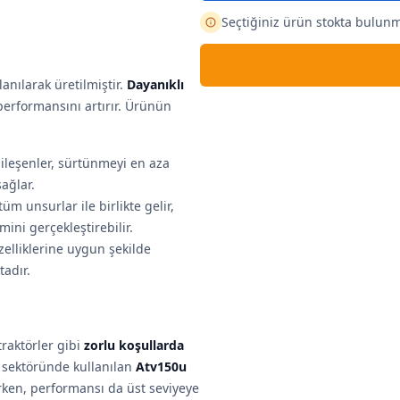
Seçtiğiniz ürün stokta bulun
anılarak üretilmiştir.
Dayanıklı
performansını artırır. Ürünün
bileşenler, sürtünmeyi en aza
ağlar.
üm unsurlar ile birlikte gelir,
mini gerçekleştirebilir.
zelliklerine uygun şekilde
adır.
traktörler gibi
zorlu koşullarda
at sektöründe kullanılan
Atv150u
ırken, performansı da üst seviyeye