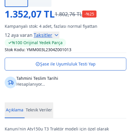
1.352,07 TL
1.802,76 TL
-%
25
Kampanyalı stok:
4
adet, fazlası normal fiyattan
12 aya varan
Taksitler
%100 Orijinal Yedek Parça
Stok Kodu:
YMM003L2304Z001013
Şase ile Uyumluluk Testi Yap
Tahmini Teslim Tarihi
Hesaplanıyor...
Açıklama
Teknik Veriler
Kanuni'nin Atv150u T3 Traktör modeli için özel olarak