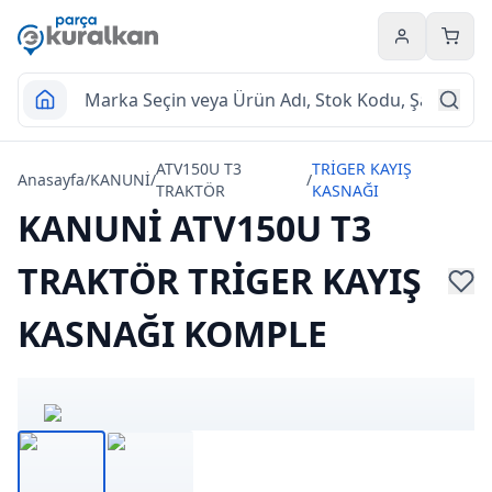
Hesabım
Sepet
ATV150U T3
TRİGER KAYIŞ
Anasayfa
/
KANUNİ
/
/
TRAKTÖR
KASNAĞI
KANUNİ ATV150U T3
TRAKTÖR TRİGER KAYIŞ
KASNAĞI KOMPLE