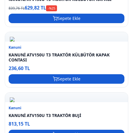
629,82 TL
839,76 TL
-%
25
Sepete Ekle
Kanuni
KANUNİ ATV150U T3 TRAKTÖR KÜLBÜTÖR KAPAK
CONTASI
236,60 TL
Sepete Ekle
Kanuni
KANUNİ ATV150U T3 TRAKTÖR BUJİ
813,15 TL