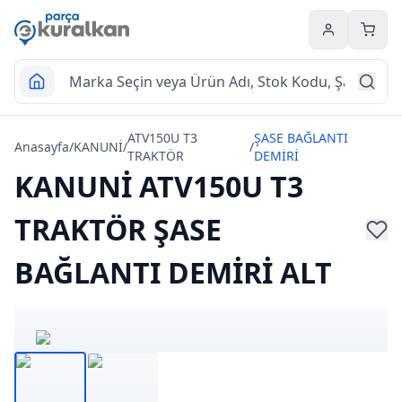
Hesabım
Sepet
ATV150U T3
ŞASE BAĞLANTI
Anasayfa
/
KANUNİ
/
/
TRAKTÖR
DEMİRİ
KANUNİ ATV150U T3
TRAKTÖR ŞASE
BAĞLANTI DEMİRİ ALT