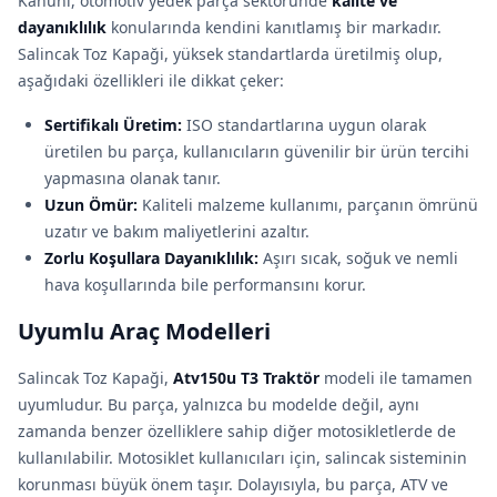
Kanuni, otomotiv yedek parça sektöründe
kalite ve
dayanıklılık
konularında kendini kanıtlamış bir markadır.
Salincak Toz Kapaği, yüksek standartlarda üretilmiş olup,
aşağıdaki özellikleri ile dikkat çeker:
Sertifikalı Üretim:
ISO standartlarına uygun olarak
üretilen bu parça, kullanıcıların güvenilir bir ürün tercihi
yapmasına olanak tanır.
Uzun Ömür:
Kaliteli malzeme kullanımı, parçanın ömrünü
uzatır ve bakım maliyetlerini azaltır.
Zorlu Koşullara Dayanıklılık:
Aşırı sıcak, soğuk ve nemli
hava koşullarında bile performansını korur.
Uyumlu Araç Modelleri
Salincak Toz Kapaği,
Atv150u T3 Traktör
modeli ile tamamen
uyumludur. Bu parça, yalnızca bu modelde değil, aynı
zamanda benzer özelliklere sahip diğer motosikletlerde de
kullanılabilir. Motosiklet kullanıcıları için, salincak sisteminin
korunması büyük önem taşır. Dolayısıyla, bu parça, ATV ve