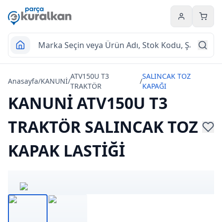
Hesabım
Sepet
ATV150U T3
SALINCAK TOZ
Anasayfa
/
KANUNİ
/
/
TRAKTÖR
KAPAĞI
KANUNİ ATV150U T3
TRAKTÖR SALINCAK TOZ
KAPAK LASTİĞİ