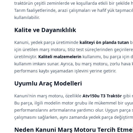
traktörün çeşitli zeminlerde ve koşullarda etkili bir şekild
Tarım faaliyetlerinde, arazi çalışmaları ve hafif yük taşımac
kullanılabilir.
Kalite ve Dayanıklılık
Kanuni, yedek parça üretiminde
kaliteyi ön planda tutan
bi
için üretilen marş motoru, titiz test süreçlerinden geçiriler
üretilmiştir.
Kaliteli malzemelerin
kullanımı, bu parça için da
kullanım imkanı sunar. Ayrıca, bu marş motoru, zorlu hava ko
performans kaybı yaşamadan işlevini yerine getirir.
Uyumlu Araç Modelleri
Kanuni'nin marş motoru, özellikle
Atv150u T3 Traktör
gibi 
Bu parça, ilgili modelin motor grubu ile mükemmel bir uyum
performanslarını artırmalarına yardımcı olur. Uygun parça 
çalışmasını sağlarken, aynı zamanda yedek parça değiştirme 
Neden Kanuni Marş Motoru Tercih Etmel