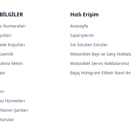
BİLGİLER
Hızlı Erişim
p Numaraları
Anasayfa
ulları
Siparişlerim
ade Koşulları
Sık Sorulan Sorular
Güvenlik
Motosiklet Bayi ve Satış Noktal
latma Metni
Motosiklet Servis Noktalarımız
ası
Bajaj Hologram Etiketi Nasıl Anl
eri
mu Hizmetleri
llanım Şartları
 Sorular