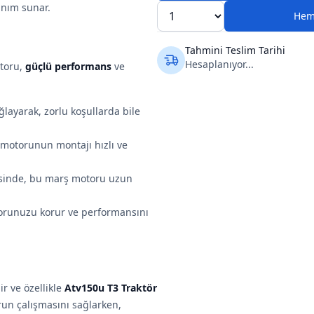
anım sunar.
Hem
Tahmini Teslim Tarihi
Hesaplanıyor...
otoru,
güçlü performans
ve
layarak, zorlu koşullarda bile
 motorunun montajı hızlı ve
yesinde, bu marş motoru uzun
motorunuzu korur ve performansını
r ve özellikle
Atv150u T3 Traktör
run çalışmasını sağlarken,