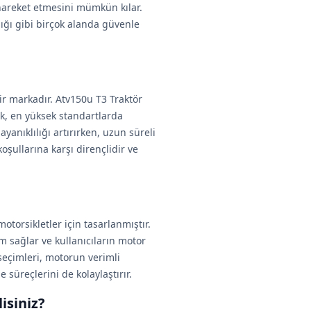
e hareket etmesini mümkün kılar.
ılığı gibi birçok alanda güvenle
r markadır. Atv150u T3 Traktör
ek, en yüksek standartlarda
yanıklılığı artırırken, uzun süreli
şullarına karşı dirençlidir ve
motorsikletler için tasarlanmıştır.
 sağlar ve kullanıcıların motor
seçimleri, motorun verimli
süreçlerini de kolaylaştırır.
isiniz?