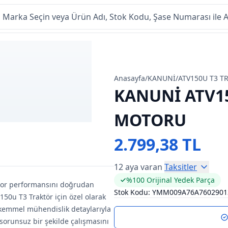
Anasayfa
/
KANUNİ
/
ATV150U T3 T
KANUNİ ATV1
MOTORU
2.799,38 TL
12 aya varan
Taksitler
%100 Orijinal Yedek Parça
otor performansını doğrudan
Stok Kodu:
YMM009A76A7602901
150u T3 Traktör için özel olarak
ükemmel mühendislik detaylarıyla
sorunsuz bir şekilde çalışmasını