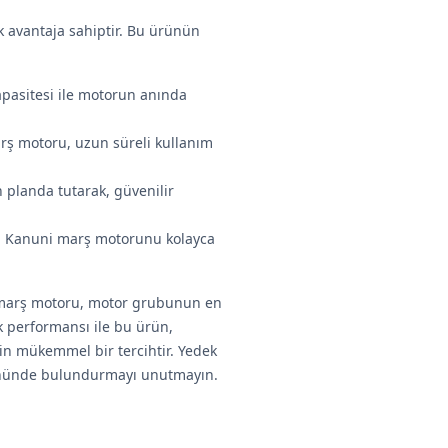
k avantaja sahiptir. Bu ürünün
apasitesi ile motorun anında
arş motoru, uzun süreli kullanım
 planda tutarak, güvenilir
a, Kanuni marş motorunu kolayca
u marş motoru, motor grubunun en
ek performansı ile bu ürün,
çin mükemmel bir tercihtir. Yedek
önünde bulundurmayı unutmayın.