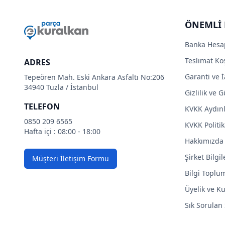
ÖNEMLİ 
Banka Hesa
Teslimat Koş
ADRES
Garanti ve İ
Tepeören Mah. Eski Ankara Asfaltı No:206
34940 Tuzla / İstanbul
Gizlilik ve 
TELEFON
KVKK Aydın
0850 209 6565
KVKK Politik
Hafta içi : 08:00 - 18:00
Hakkımızda
Şirket Bilgil
Müşteri İletişim Formu
Bilgi Toplu
Üyelik ve Ku
Sık Sorulan