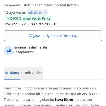
Kampanyalı stok:
6
adet, fazlası normal fiyattan
12 aya varan
Taksitler
%100 Orijinal Yedek Parça
Stok Kodu:
YMS036C57C57088013
Şase ile Uyumluluk Testi Yap
Tahmini Teslim Tarihi
Hesaplanıyor...
Açıklama
Teknik Veriler
Hava filtresi, motorlu araçların performansını etkileyen en
kritik parçalarından biridir. Kanuni markasına ait Atv150u T3
Traktör için tasarlanmış olan bu
hava filtresi
, aracınızın
motorunun temiz hava almasını sağlayarak uzun ömürlü bir