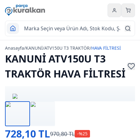
Hesabım
Sepet
Anasayfa
/
KANUNİ
/
ATV150U T3 TRAKTÖR
/
HAVA FİLTRESİ
KANUNİ ATV150U T3
TRAKTÖR HAVA FİLTRESİ
728,10 TL
970,80 TL
-%
25