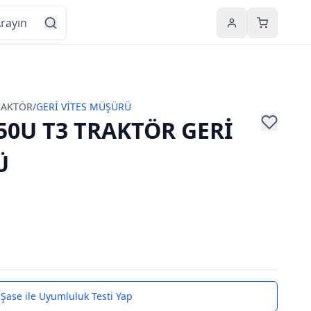
Hesabım
Sepetim
RAKTÖR
/
GERİ VİTES MÜŞÜRÜ
0U T3 TRAKTÖR GERİ
Ü
Şase ile Uyumluluk Testi Yap