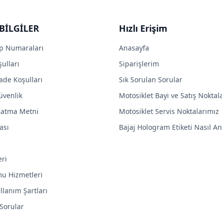
BİLGİLER
Hızlı Erişim
p Numaraları
Anasayfa
ulları
Siparişlerim
ade Koşulları
Sık Sorulan Sorular
Güvenlik
Motosiklet Bayi ve Satış Noktal
latma Metni
Motosiklet Servis Noktalarımız
ası
Bajaj Hologram Etiketi Nasıl Anl
eri
mu Hizmetleri
llanım Şartları
 Sorular