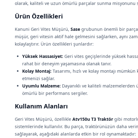
olarak, kaliteli ve uzun ömürlü parçalar sunma misyonunu 
Ürün Özellikleri
Kanuni Geri Vites Müşürü,
Sase
grubunun önemli bir parças
müşür, geri vitesin aktif hale gelmesini sağlarken, aynı z
kolaylaştırır. Ürün özellikleri şunlardır:
Yüksek Hassasiyet:
Geri vites geçişlerinde yüksek has
rahat bir deneyim yaşamasına olanak tanır.
Kolay Montaj:
Tasarımı, hızlı ve kolay montajı mümkün 
etmenizi sağlar.
Uyumlu Malzeme:
Dayanıklı ve kaliteli malzemelerden ü
ömürlü bir performans sergiler.
Kullanım Alanları
Geri Vites Müşürü, özellikle
Atv150u T3 Traktör
gibi motorlu
sistemlerinde kullanılır. Bu parça, traktörünüzün daha verim
sağlayarak, aşağıdaki alanlarda etkin bir rol oynamaktadır: