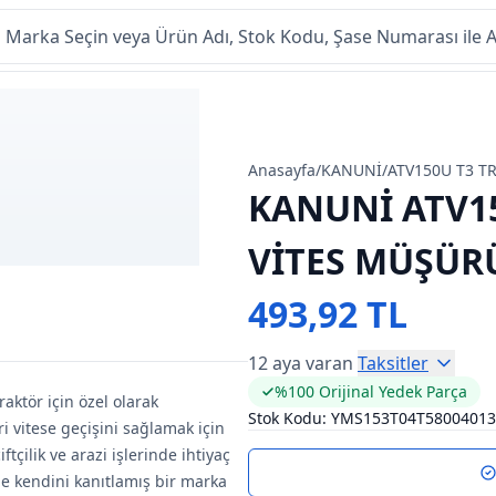
Anasayfa
/
KANUNİ
/
ATV150U T3 T
KANUNİ ATV15
VİTES MÜŞÜR
493,92 TL
12 aya varan
Taksitler
%100 Orijinal Yedek Parça
aktör için özel olarak
Stok Kodu:
YMS153T04T58004013
i vitese geçişini sağlamak için
ftçilik ve arazi işlerinde ihtiyaç
e kendini kanıtlamış bir marka