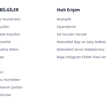
BİLGİLER
Hızlı Erişim
p Numaraları
Anasayfa
ulları
Siparişlerim
ade Koşulları
Sık Sorulan Sorular
Güvenlik
Motosiklet Bayi ve Satış Noktal
latma Metni
Motosiklet Servis Noktalarımız
ası
Bajaj Hologram Etiketi Nasıl Anl
eri
mu Hizmetleri
llanım Şartları
 Sorular