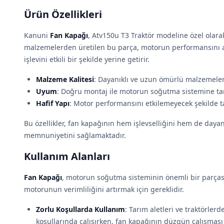
Ürün Özellikleri
Kanuni
Fan Kapağı
, Atv150u T3 Traktör modeline özel olarak 
malzemelerden üretilen bu parça, motorun performansını 
işlevini etkili bir şekilde yerine getirir.
Malzeme Kalitesi
: Dayanıklı ve uzun ömürlü malzemeler k
Uyum
: Doğru montaj ile motorun soğutma sistemine t
Hafif Yapı
: Motor performansını etkilemeyecek şekilde t
Bu özellikler, fan kapağının hem işlevselliğini hem de dayanık
memnuniyetini sağlamaktadır.
Kullanım Alanları
Fan Kapağı
, motorun soğutma sisteminin önemli bir parçası
motorunun verimliliğini artırmak için gereklidir.
Zorlu Koşullarda Kullanım
: Tarım aletleri ve traktörlerde
koşullarında çalışırken, fan kapağının düzgün çalışma