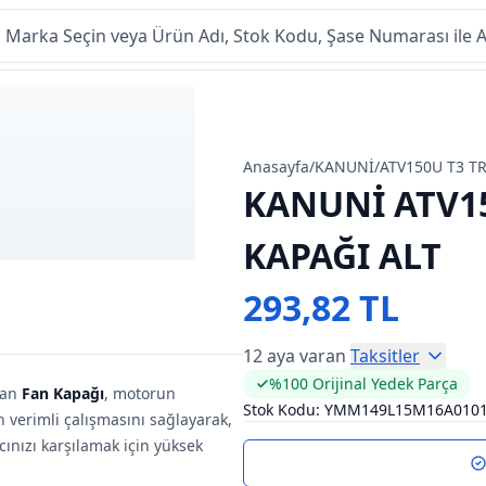
Anasayfa
/
KANUNİ
/
ATV150U T3 T
KANUNİ ATV1
KAPAĞI ALT
293,82 TL
12 aya varan
Taksitler
%100 Orijinal Yedek Parça
lan
Fan Kapağı
, motorun
Stok Kodu:
YMM149L15M16A010
 verimli çalışmasını sağlayarak,
cınızı karşılamak için yüksek