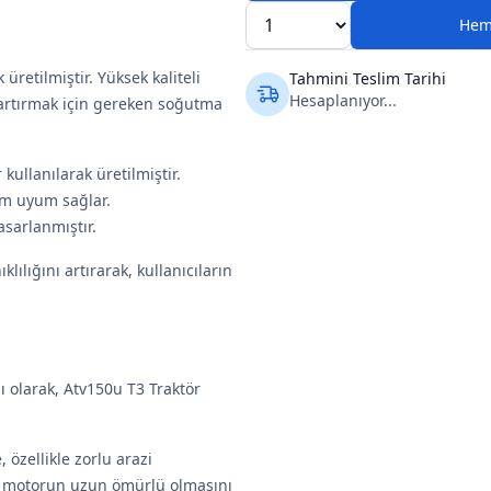
Hem
üretilmiştir. Yüksek kaliteli
Tahmini Teslim Tarihi
Hesaplanıyor...
artırmak için gereken soğutma
ullanılarak üretilmiştir.
am uyum sağlar.
asarlanmıştır.
lılığını artırarak, kullanıcıların
 olarak, Atv150u T3 Traktör
, özellikle zorlu arazi
sı motorun uzun ömürlü olmasını