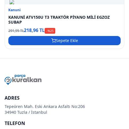
Kanuni
KANUNİ ATV150U T3 TRAKTÖR PİYANO MİLİ EGZOZ
SUBAP
218,96 TL
291,95 TL
-%
25
Sepete Ekle
ADRES
Tepeören Mah. Eski Ankara Asfaltı No:206
34940 Tuzla / İstanbul
TELEFON